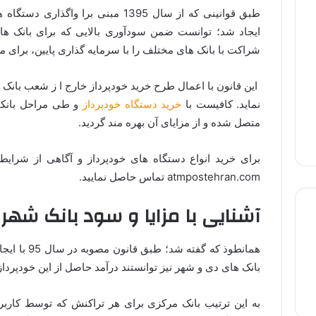
طبق قوانینی که از سال 1395 مبنی برا
ایجاد شد؛ توانست ضمن سودآوری بالایی که برای بانک ها 
شراکت با بانک های مختلف را با سرمایه گذاری پایین، برای م
این قانون با اعمال طرح خرید خودپرداز خارج ا ز شعب بانک
نماید. کافیست با
خرید دستگاه خودپرداز
و طی مراحل بانکی
متصل شده و از مزایای آن بهره مند گردید.
برای خرید انواع دستگاه های خودپرداز و آگاهی از شرایط
atmpostehran.com تماس حاصل نمایید.
آشنایی با مزایا و سود بانک شهر 
همانطوذ که گ
لپ تاپ استوک
لپ تاپ گیمینگ
لپ تاپ لمسی
بانک های دی و شهر نیز توانستند درآمد حاصل از این خودپرداز
به این ترتیب بانک مرکزی برای هر تراکنش که توسط کاربر