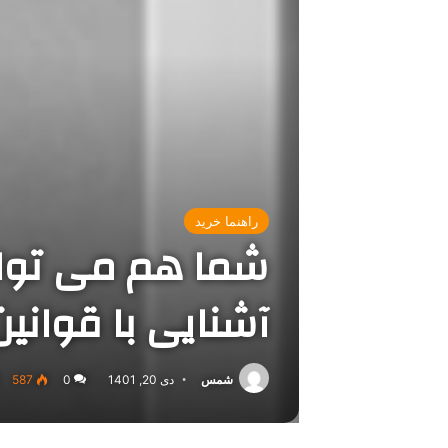
راهنما خرید
شما هم می توانی
آشنایی با قوانین
شمس
دی 20, 1401
0
587