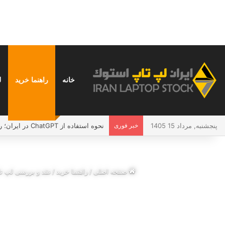
خانه
راهنما خرید
ل
پنجشنبه, مرداد 15 1405
خبر فوری
نحوه استفاده از ChatGPT در ایران؛ راهنمای کامل و بدون دردسر
صفحه اصلی
/
راهنما خرید
/
نقد و بررسی لپ تاپ قابل تبدیل Asus Zenbook Flip 14