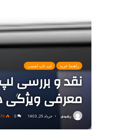
راهنما خرید
لپ تاپ لمسی
معرفی ویژگی ه
رشیدی
خرداد 25, 1403
0
670