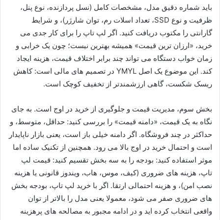
باید شماره دقیق مدل، مشخصات کامل (نسل پردازنده، نوع پنل،
ظرفیت و نوع SSD، تعداد اسلات رم، توان شارژر)، و شرایط
گارانتی را مکتوب دریافت کنید. اگر لپ تاپ را برای کار جدی می
خرید، «ارزان ترین قیمت» همیشه بهترین نیست؛ چون یک خرابی و
زمان خواب دستگاه می تواند چند برابر اختلاف قیمت، هزینه ایجاد
کند. این موضوع یک اصل YMYL در تصمیم های مالی است: کاهش
ریسک شکست، گاهی ارزشمندتر از تخفیف کوچک است.
بخش سوم، مدیریت قیمت و جلوگیری از خرید در اوج است. به جای
نگاه به یک قیمت، «دامنه قیمت» را بررسی کنید: حداقل، متوسط، و
حداکثر در چند فروشگاه. اگر دامنه خیلی باز است، یعنی بازار ناپایدار
است و احتمال خرید در اوج بالا می رود. همچنین از تکنیک ساده اما
موثر استفاده کنید: بودجه را به سه بخش تقسیم کنید: قیمت لپ
تاپ، هزینه های ضروری (کیف، موس، هاب، ویندوز قانونی یا هزینه
نصب امن)، و هزینه احتمالی ارتقا. اگر با خرید لپ تاپ، بودجه بخش
های ضروری صفر می شود، معمولا یعنی مدل را بالاتر از توان
واقعی انتخاب کرده اید و در ادامه مجبور به مصالحه های پرهزینه