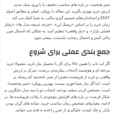
صبر هدفمند، در بازه های مناسب تخفیف یا با ورود نسل جدید،
ارزش خرید بهتری بگیرید. این مقاله با رویکرد عملی و مطابق اصول
EEAT و استانداردهای تصمیم گیری مالی، به شما کمک می کند
زمان خرید را بر اساس «ریسک ارز»، «چرخه عرضه مدل ها»، «رفتار
فصلی بازار»، و «نیاز واقعی» تنظیم کنید؛ به شکلی که احتمال ضرر
مالی کمتر و احتمال رضایت بلندمدت بیشتر شود.
جمع بندی عملی برای شروع
اگر لپ تاپ را همین حالا برای کار یا تحصیل نیاز دارید، معمولا خرید
مرحله ای و هوشمند (انتخاب پیکربندی درست، تمرکز بر ارزش
واقعی، و خرید از فروشنده معتبر) از صبر نامحدود کم ریسک تر
است. اما اگر نیاز شما فوری نیست، بهترین رویکرد «صبر هدفمند»
است: مشخص کردن سقف بودجه، انتخاب دو یا سه مدل جایگزین، و
شکار فرصت در بازه های افزایش موجودی یا رقابت فروشنده ها. در
ادامه، معیارهای تشخیص زمان مناسب خرید، نشانه های گران بودن
بازار، و چک لیست جلوگیری از ضرر را قدم به قدم می خوانید.