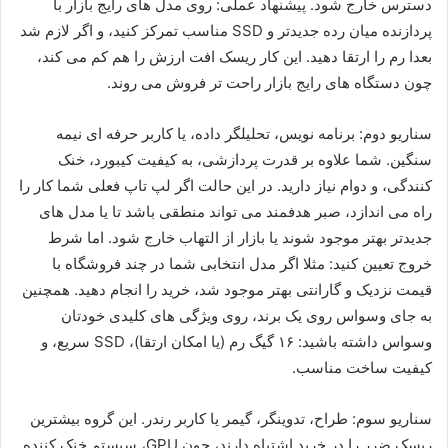
دسترس خارج شود. پیشنهاد عملی: روی مدل های رایج بازار با
پردازنده میان رده جدیدتر و SSD مناسب تمرکز کنید، و اگر لازم شد
بعدا رم را ارتقا دهید. این کار ریسک افت ارزش را هم کم می کند،
چون دستگاه های رایج بازار راحت تر فروش می روند.
سناریو دوم: برنامه نویس، تحلیلگر داده، یا کاربر حرفه ای نیمه
سنگین. شما علاوه بر قدرت پردازشی، به کیفیت کیبورد، خنک
کنندگی، و دوام نیاز دارید. در این حالت اگر لپ تاپ فعلی شما کار را
راه می اندازد، صبر هدفمند می تواند منطقی باشد تا یا مدل های
جدیدتر بهتر موجود شوند یا بازار از التهاب خارج شود. اما شرط
خروج تعیین کنید: مثلا اگر مدل انتخابی شما در چند فروشگاه با
قیمت نزدیک و گارانتی بهتر موجود شد، خرید را انجام دهید. همچنین
به جای وسواس روی یک برند، روی ویژگی های کلیدی خودتان
وسواس داشته باشید: ۱۶ گیگ رم (یا امکان ارتقا)، SSD سریع، و
کیفیت ساخت مناسب.
سناریو سوم: طراح، تدوینگر، گیمر یا کاربر رندر. این گروه بیشترین
ریسک ضرر را در خرید اشتباه دارند، چون GPU، سیستم خنک کننده