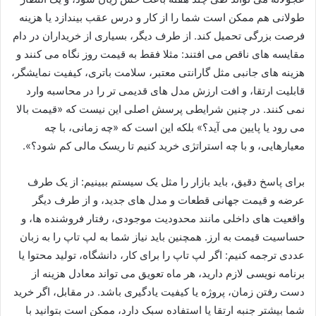
طولانی هم ممکن است شما را از کار و درس عقب بیندازد یا هزینه
فرصت بزرگی تحمیل کند. از طرف دیگر، بسیاری از خریداران در دام
مقایسه های ناقص می افتند: مثلا فقط به قیمت روز نگاه می کنند و
هزینه های جانبی مثل گارانتی معتبر، سلامت باتری، کیفیت نمایشگر،
قابلیت ارتقا، و افت ارزش مدل های قدیمی تر را در محاسبه وارد
نمی کنند. در چنین شرایطی پرسش اصلی این نیست که «قیمت بالا
می رود یا پایین می آید؟» بلکه این است که «چه زمانی، با چه
معیارهایی، و با چه استراتژی خرید کنیم تا ریسک مالی کم شود؟».
برای پاسخ دقیق، باید بازار را مثل یک سیستم ببینیم: از یک طرف
عرضه و قیمت جهانی قطعات و مدل های جدید، و از طرف دیگر
واقعیت های داخلی مانند محدودیت موجودی، رفتار فروشنده ها، و
حساسیت قیمت به ارز. همچنین باید نیاز شما به لپ تاپ را به زبان
عددی ترجمه کنیم: اگر لپ تاپ را برای کار، دانشگاه، تولید محتوا یا
برنامه نویسی لازم دارید، هر ماه تعویق می تواند معادل هزینه از
دست رفتن زمان، پروژه یا کیفیت یادگیری باشد. در مقابل، اگر خرید
شما بیشتر جنبه ارتقا یا استفاده سبک دارد، ممکن است بتوانید با