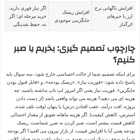
افزایش ناگهانی نرخ
اگر نیاز فوری دارید،
افزایش ریسک
ارز یا خبرهای
خرید مرحله ای؛ اگر
جایگزینی موجودی
اثرگذار
نه، حفظ نقدینگی
چارچوب تصمیم گیری: بخریم یا صبر
کنیم؟
برای اینکه تصمیم شما از حالت احساسی خارج شود، سه سوال باید
پاسخ داده شود: «فوریت نیاز»، «ریسک بودجه»، و «قابل قبول بودن
جایگزین». فوریت نیاز یعنی اگر امروز لپ تاپ نداشته باشید، چه
هزینه ای می دهید؟ هزینه می تواند واقعی باشد (از دست دادن
پروژه، افت درآمد، عقب افتادن درس) یا پنهان (وقت تلف شده،
استرس، کاهش کیفیت). اگر هزینه ماهانه تعویق از مقدار احتمالی
کاهش قیمت بیشتر است، صبر کردن به ضرر شماست. ریسک
بودجه یعنی آیا با افزایش قیمت، از بازار بیرون می افتید؟ اگر بودجه
شما به سقف نزدیک است، تعویق می تواند باعث شود همان کلاس