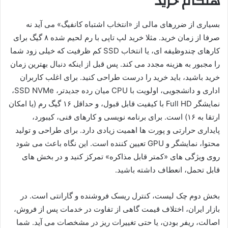
هنگام خرید
بسیاری از ضررهای مالی از «انتخاب اشتباه کانفیگ» می آید نه
صرفا از زمان خرید. مثلا خرید لپ تاپی با رم لحیم شده ۸ گیگ برای
کارهای چندوظیفه ای، یا انتخاب SSD کم ظرفیت که خیلی زود شما
را مجبور به هزینه مجدد می کند. پس قبل از اینکه دنبال بهترین زمان
خرید باشید، باید خرید را درست طراحی کنید. برای اغلب کاربران
اداری و دانشجویی، اولویت با CPU میان رده جدیدتر، SSD NVMe،
نمایشگر Full HD با کیفیت قابل قبول، و حداقل ۱۶ گیگ رم (یا امکان
ارتقا به ۱۶) است. برای برنامه نویسی و کارهای فنی، کیبورد،
پایداری حرارتی و پورت ها اهمیت زیادی دارد. برای طراحی و تولید
محتوا، نمایشگر و GPU تعیین کننده است. این نگاه باعث می شود
روی ویژگی های «کمتر قابل مذاکره» تمرکز کنید و در بخش های
قابل تحمل، انعطاف داشته باشید.
بخش دوم چک لیست، کنترل ریسک فروشنده و گارانتی است. در
بازار ایران، اختلاف قیمت گاهی از تفاوت در خدمات پس از فروش،
اصالت، ریفر بودن، یا حتی تغییرات ریز در مشخصات می آید. شما