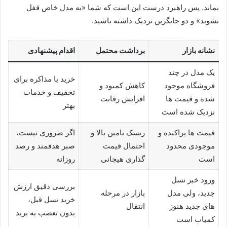
بماند. پس راهبرد درست این است که شما «به مدل خاص قفل
نشوید» و دو جایگزین نزدیک داشته باشید.
نشانه بازار
برداشت محتمل
اقدام پیشنهادی
یک مدل در چند
خرید یا مذاکره برای
فروشگاه موجود
کاهش کمبود و
تخفیف و خدمات
شده و قیمت ها
افزایش رقابت
بهتر
نزدیک شده است
قیمت ها پراکنده و
ریسک تامین بالا و
اگر ضروری نیست،
موجودی محدود
احتمال قیمت
صبر هدفمند و رصد
است
گذاری هیجانی
روزانه
ورود خبر نسل
بررسی دقیق ارزش
جدید، ولی مدل
بازار در مرحله
خرید نسل قبل،
های جدید هنوز
انتقال
بدون تعصب به برند
کمیاب است