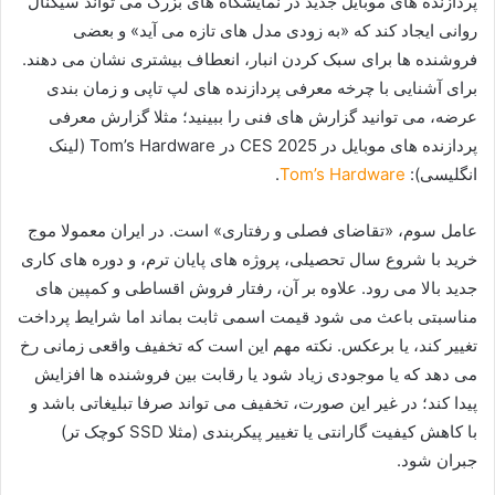
پردازنده های موبایل جدید در نمایشگاه های بزرگ می تواند سیگنال
روانی ایجاد کند که «به زودی مدل های تازه می آید» و بعضی
فروشنده ها برای سبک کردن انبار، انعطاف بیشتری نشان می دهند.
برای آشنایی با چرخه معرفی پردازنده های لپ تاپی و زمان بندی
عرضه، می توانید گزارش های فنی را ببینید؛ مثلا گزارش معرفی
پردازنده های موبایل در CES 2025 در Tom’s Hardware (لینک
انگلیسی):
Tom’s Hardware
.
عامل سوم، «تقاضای فصلی و رفتاری» است. در ایران معمولا موج
خرید با شروع سال تحصیلی، پروژه های پایان ترم، و دوره های کاری
جدید بالا می رود. علاوه بر آن، رفتار فروش اقساطی و کمپین های
مناسبتی باعث می شود قیمت اسمی ثابت بماند اما شرایط پرداخت
تغییر کند، یا برعکس. نکته مهم این است که تخفیف واقعی زمانی رخ
می دهد که یا موجودی زیاد شود یا رقابت بین فروشنده ها افزایش
پیدا کند؛ در غیر این صورت، تخفیف می تواند صرفا تبلیغاتی باشد و
با کاهش کیفیت گارانتی یا تغییر پیکربندی (مثلا SSD کوچک تر)
جبران شود.