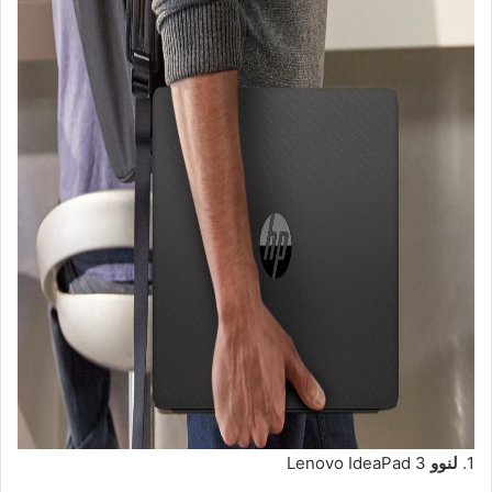
1.
لنوو
Lenovo IdeaPad 3