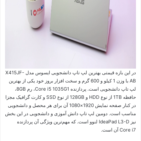
در این بازه قیمتی بهترین لپ تاپ دانشجویی ایسوس مدل X415JF-
AB با وزن 1 کیلو و 600 گرم و سخت افزار بروز خود یکی از بهترین
لپ تاپ‌ دانشجویی است. پردازنده Core i5 1035G1، رم 8GB،
حافظه 1TB از نوع HDD و 128GB از نوع SSD و کارت گرافیک مجزا
در کنار صفحه نمایش 1920×1080 آن برای هر محصل و دانشجویی
مناسب است. دومین لپ تاپ دانش آموزی و دانشجویی در این بخش
نیز IdeaPad L3-D لنوو است. که مهم‌ترین ویژگی آن پردازنده
Core i7 آن است.