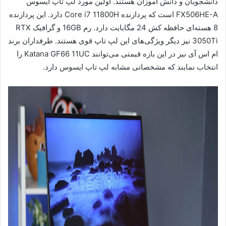
دانشجویان و دانش آموزان هستند. اولین مورد لپ تاپ ایسوس
FX506HE-A است که پردازنده Core i7 11800H دارد. این پردازنده
8 هسته‌ای حافظه کش 24 مگابایت دارد. رم 16GB و گرافیک RTX
3050Ti نیز دیگر ویژگی‌های این لپ تاپ قوی هستند. طرفداران برند
ام اس آی نیز در این بازه قیمتی می‌توانند Katana GF66 11UC را
انتخاب نمایند که مشخصاتی مشابه لپ تاپ ایسوس دارد.