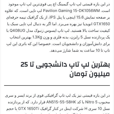
در این بازه قیمتی لپ تاپ گیمینگ اچ پی قوی‌ترین لپ تاپ موجود
است. Pavilion Gaming 15-DK1056WM لپ تاپی است. که علاوه
بر صفحه نمایش 15.6 اینچی با پنل IPS، از یک گرافیک نیمه حرفه‌ای
GTX1650 انویدیا نیز بهره می‌برد. اما اگر به دنبال لپ تاپی سبک با
کیفیت ساخت بالا هستید. لپ تاپ ایسوس زنبوک مدل Q408UG با
یک پردازنده نسل 5 رایزن، بدنه فلزی و وزن 1.3Kg بهترین انتخاب
برای دانش‌آموزان و دانشجویان است. خصوصا این که باتری این لپ
تاپ تا 10 ساعت به شما شارژ می‌دهد.
بهترین لپ تاپ دانشجویی تا 25
میلیون تومان
در این بازه قیمتی نیز یک لپ تاپ گرافیکی قوی از برند ایسر و سری
محبوب Nitro 5 با کد AN515-55-58HK قرار دارد. که از پردازنده
نسل 10 سری H شرکت اینتل در کنار گرافیک GTX 1650Ti با حجم