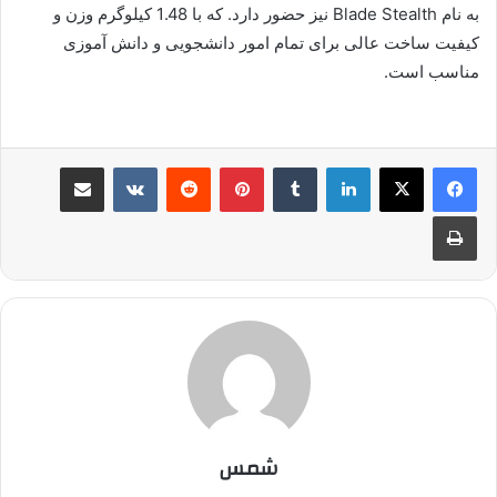
به نام Blade Stealth نیز حضور دارد. که با 1.48 کیلوگرم وزن و
کیفیت ساخت عالی برای تمام امور دانشجویی و دانش آموزی
مناسب است.
لینکدین
‫تامبلر
پینترست
‫رددیت
‫VKontakte
اشتراک گذاری از طریق ایمیل
چاپ
شمس