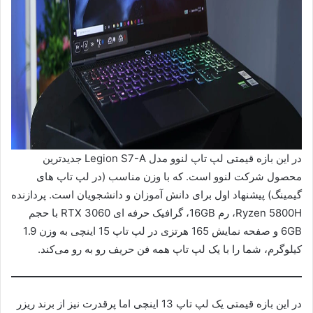
در این بازه قیمتی لپ تاپ لنوو مدل Legion S7-A جدیدترین
محصول شرکت لنوو است. که با وزن مناسب (در لپ تاپ های
گیمینگ) پیشنهاد اول برای دانش آموزان و دانشجویان است. پردازنده
Ryzen 5800H، رم 16GB، گرافیک حرفه ای RTX 3060 با حجم
6GB و صفحه نمایش 165 هرتزی در لپ تاپ 15 اینچی به وزن 1.9
کیلوگرم، شما را با یک لپ تاپ همه فن حریف رو به رو می‌کند.
در این بازه قیمتی یک لپ تاپ 13 اینچی اما پرقدرت نیز از برند ریزر