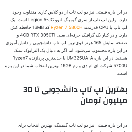
در این بازه قیمتی نیز دو لپ تاپ از دو کلاس کاری متفاوت وجود
دارد. اولین لپ تاپ از سری گیمینگ لنوو Legion 5-JC است. یک
لپ تاپ با CPU قدرتمند
Ryzen 7 5800H
که 16MB حافظه کش
دارد. و در کنار یک گرافیک حرفه‌ای یعنی 4GB RTX 3050Ti و
صفحه نمایش 165 هرتز قوی‌ترین لپ تاپ دانشجویی و دانش آموزی
در این بازه محسوب می‌شود. اما اگر به دنبال یک آلترابوک سبک
هستید. در این بازه UM325UA-A با جدیدترین پردازنده Ryzen7
5700U شرکت ای ام دی و رم 16GB بهترین انتخاب شما در این بازه
است.
بهترین لپ تاپ دانشجویی تا 30
میلیون تومان
در این بازه قیمتی نیز دو لپ تاپ گیمینگ، بهترین انتخاب برای