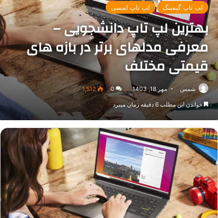
لپ تاپ گیمینگ
لپ تاپ لمسی
بهترین لپ تاپ دانشجویی –
معرفی مدلهای برتر در بازه های
قیمتی مختلف
شمس
مهر 18, 1403
0
1,512
خواندن این مطلب 6 دقیقه زمان میبرد