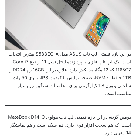
در این بازه قیمتی لپ تاپ ASUS مدل S533EQ-A بهترین انتخاب
است. یک لپ تاپ فلزی با پردازنده اینتل نسل 11 از نوع Core i7
1165G7 که 12 مگابایت کش دارد. علاوه بر این 16GB رم DDR4 و
1TB حافظه NVMe، صفحه نمایش با کیفیت IPS، باتری 50 وات
ساعتی و وزن 1.8 کیلوگرمی برای محاسبات سنگین نیز بسیار
مناسب است.
دومین گزینه در این بازه قیمتی لپ تاپ هواوی MateBook D14-C
است. که هم سخت افزار قوی دارد، هم سبک است و هم نمایشگر
14 اینچی دارد.