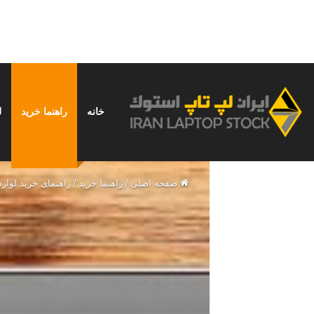
خانه
راهنما خرید
ل
شنبه, مرداد 17 1405
خبر فوری
نحوه استفاده از ChatGPT در ایران؛ راهنمای کامل و بدون دردسر
صفحه اصلی
/
راهنما خرید
/
راهنمای خرید لواز