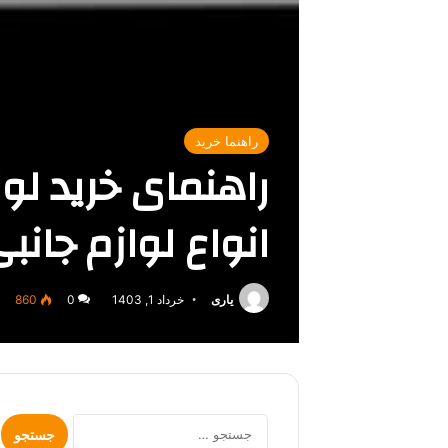
راهنما خرید
راهنمای خرید لو
انواع لوازم جانبی
یاری
خرداد 1, 1403
0
860
جستجو
برای: