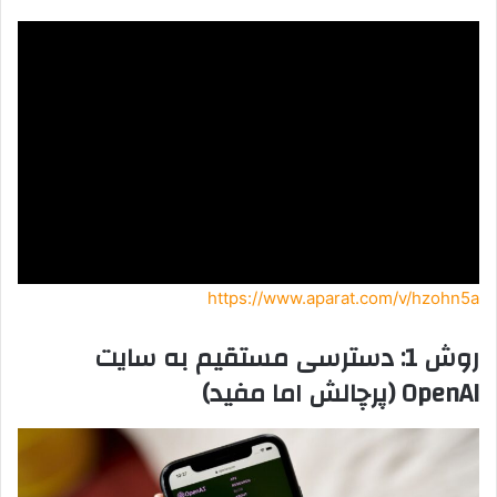
https://www.aparat.com/v/hzohn5a
روش 1: دسترسی مستقیم به سایت
OpenAI (پرچالش اما مفید)