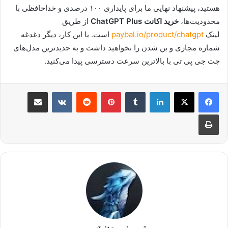
هستید، پیشنهاد نهایی ما برای پایداری ۱۰۰ درصدی و خداحافظی با
محدودیت‌ها،
خرید اکانت ChatGPT Plus
از طریق
لینک
paybal.io/product/chatgpt
است. با این کار، دیگر دغدغه
شماره مجازی و بن شدن را نخواهید داشت و به جدیدترین مدل‌های
چت جی پی تی با بالاترین سرعت دسترسی پیدا می‌کنید.
لینکدین
‫تامبلر
پینترست
‫رددیت
‫VKontakte
اشتراک گذاری از طریق ایمیل
چاپ