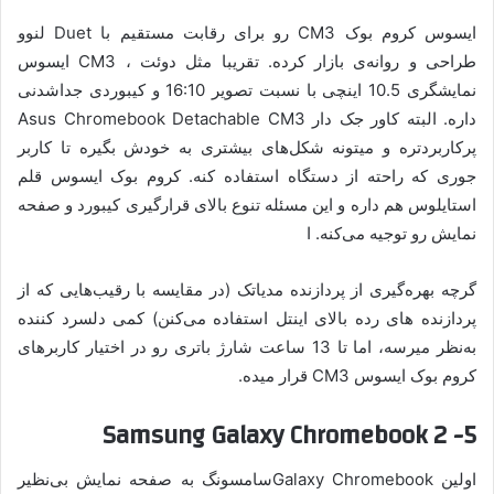
ایسوس کروم بوک CM3 رو برای رقابت مستقیم با Duet لنوو
طراحی و روانه‌ی بازار کرده. تقریبا مثل دوئت ، CM3 ایسوس
نمایشگری 10.5 اینچی با نسبت تصویر 16:10 و کیبوردی جداشدنی
داره. البته کاور جک دار Asus Chromebook Detachable CM3
پرکاربردتره و میتونه شکل‌های بیشتری به خودش بگیره تا کاربر
جوری که راحته از دستگاه استفاده کنه. کروم بوک ایسوس قلم
استایلوس هم داره و این مسئله تنوع بالای قرارگیری کیبورد و صفحه
نمایش رو توجیه می‌کنه. ا
گرچه بهره‌گیری از پردازنده مدیاتک (در مقایسه با رقیب‌هایی که از
پردازنده های رده بالای اینتل استفاده می‌کنن) کمی دلسرد کننده
به‌نظر میرسه، اما تا 13 ساعت شارژ باتری رو در اختیار کاربرهای
کروم بوک ایسوس CM3 قرار میده.
5- Samsung Galaxy Chromebook 2
اولین Galaxy Chromebookسامسونگ به صفحه نمایش بی‌نظیر