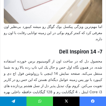
اما مهم‌ترین ویژگی پیکسل بوک گوگل رو میشه کیبورد بی‌نظیر اون
معرفی کرد که کمتر کروم بوکی در این زمینه توانایی رقابت با اون رو
داره.
7- Dell Inspiron 14
محصول دل که در ساخت اون از آلومینیوم برس خورده استفاده
شده، در همون نگاه اول حس و حال یک لپ تاپ رده بالا رو به شما
منتقل می‌کنه. صفحه نمایش 14 اینچی با رزولوشن فول اچ دی و
کیبورد با نور پس زمینه عوامل دیگه‌ای هستن که این حس رو در کاربر
تقویت می‌کنن. کروم بوک تبدیل پذیر دل از نسل هشتم پردازنده های
Core i3 اینتل ، 4 گیگابایت رم و 128 گیگابایت حافظه داخلی بهره
می‌بره تا از این نظر نشه اون رو جزو قدرتمندترین محصولات این
دسته به حساب آورد.
یسبوک
X
واتس آپ
تلگرام