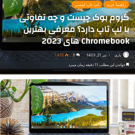
راهنما خرید
لپ تاپ لمسی
کروم بوک چیست و چه تفاوتی
با لپ تاپ دارد؟ معرفی بهترین
Chromebook های 2023
یاری
تیر 21, 1403
0
1,470
خواندن این مطلب 11 دقیقه زمان میبرد