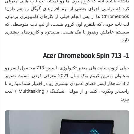
داشته باشید اینه که کروم بوک ها رو نمیشه لپ تاپ هایی معرفی
کرد که توانایی اجرای بعضی از نرم افزارهای گوگل رو هم دارن؛
Chromebook ها از پس انجام خیلی از کارهای کامپیوتری برمیان.
لپ تاپ خوبی که پلتفرم اون کروم هست، از لپ تاپ متوسطی که
سیستم عاملش ویندوز یا مک هست، مفیدتره و کاربردهای بیشتری
داره.
1- Acer Chromebook Spin 713
خیلی از وب‌سایت‌های معتبر تکنولوژی، اسپین 713 محصول ایسر رو
به‌عنوان بهترین کروم بوک سال 2021 معرفی کردن. نسبت تصویر
3:2 شاهکار ایسر فضای عمودی بیشتری رو در اختیار شما میذاره تا
راحت‌تر وبگردی کنید و از مولتی تسکینگ ( Multitasking ) لذت
ببرید.