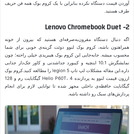
آوردن قیمت دستگاه نکرده بنابراین با یک کروم بوک همه فن حریف
طرف هستید.
2- Lenovo Chromebook Duet
اگه دنبال دستگاه مقرون‌به‌صرفه‌ای هستید که بیرون از خونه
همراهتون باشه، کروم بوک لنوو دوئت گزینه‌ی خوبی برای شما
محسوب میشه. جابه‌جایی این کروم بوک هیبریدی خیلی راحته؛ چون
نمایشگرش 10.1 اینچیه و کیبورد جداشدنی و کاور جک‌دار جذابی
داره.این مقاله مشکلات لپ تاپ legion 5 را مطالعه کنید.کروم بوک
ارزون قیمت لنوو به پردازنده Helio P60T، 4 گیگابایت رم و 128
گیگابایت حافظه‌ی داخلی مجهز شده تا توانایی لازم برای انجام
پردازش‌های سبک رو داشته باشه.