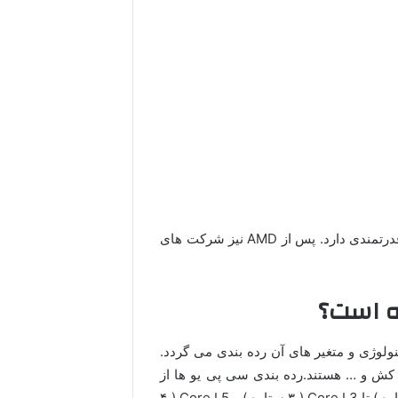
بعد از این شرکت، شرکت AMD در تولید سی پی یو جایگاه قدرتمندی دارد. پس از AMD نیز شرکت های
ه است؟
لوژی و متغیر های آن رده بندی می گردد.
کش و … هستند.رده بندی سی پی یو ها از
سی پی یو های سلرون و پنتیوم ( دارای به ترتیب یک و دو ستاره ) تا Core I 3 ( ۳ ستاره ) و Core I 5 ( ۴