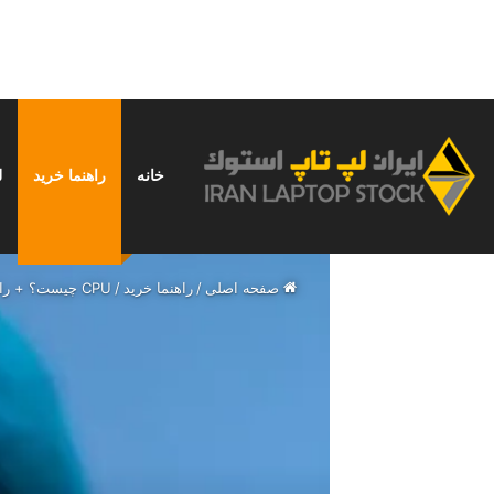
خانه
راهنما خرید
ل
جمعه, مرداد 16 1405
خبر فوری
نحوه استفاده از ChatGPT در ایران؛ راهنمای کامل و بدون دردسر
صفحه اصلی
/
راهنما خرید
/
CPU چیست؟ + راهنمای خرید CPU