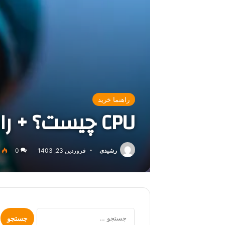
راهنما خرید
CPU چیست؟ + راهنمای خرید CPU
رشیدی
فروردین 23, 1403
0
جستجو
برای: