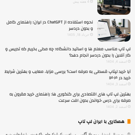
4 هفته پیش
نحوه استفاده از ChatGPT در ایران؛ راهنمای کامل
و بدون دردسر
خرداد 18, 1405
لپ تاپ مناسب معلم ها و اساتید دانشگاه؛ چه مدلی بخریم که تدریس و
کار آنلاین را بدون دردسر انجام دهد؟
اسفند 4, 1404
آیا خرید لپتاپ قسطی به صرفه است؟ بررسی مزایا، معایب و بهترین شرایط
خرید در ۱۴۰۴
اسفند 3, 1404
بهترین لپ تاپ های اقتصادی برای کنکوری ها: راهنمای خرید مقرون به
صرفه برای درس خواندن بدون افت سرعت
اسفند 2, 1404
همکاری با ایران لپ تاپ
اگر به دنبال انتشار
رپورتاژ آگهی
، دریافت
بک لینک‌های باکیفیت
، یا
تبلیغات بنری