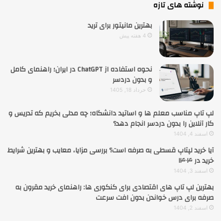
نوشته های تازه
بهترین مانیتور برای ترید
4 هفته پیش
نحوه استفاده از ChatGPT در ایران؛ راهنمای کامل
و بدون دردسر
خرداد 18, 1405
لپ تاپ مناسب معلم ها و اساتید دانشگاه؛ چه مدلی بخریم که تدریس و
کار آنلاین را بدون دردسر انجام دهد؟
اسفند 4, 1404
آیا خرید لپتاپ قسطی به صرفه است؟ بررسی مزایا، معایب و بهترین شرایط
خرید در ۱۴۰۴
اسفند 3, 1404
بهترین لپ تاپ های اقتصادی برای کنکوری ها: راهنمای خرید مقرون به
صرفه برای درس خواندن بدون افت سرعت
اسفند 2, 1404