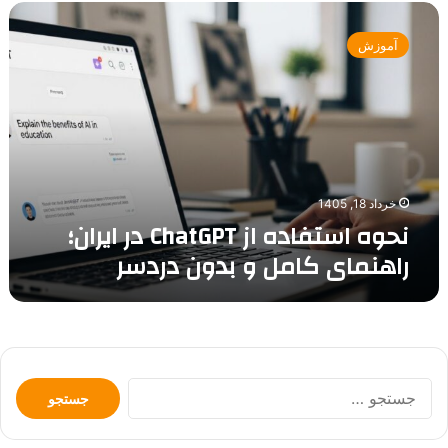
نحوه
استفاده
آموزش
از
ChatGPT
در
ایران؛
راهنمای
کامل
و
بدون
خرداد 18, 1405
دردسر
نحوه استفاده از ChatGPT در ایران؛
راهنمای کامل و بدون دردسر
جستجو
برای: