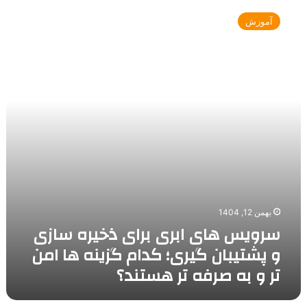
واقعا
های
ارزش
آموزش
ابری
خرید
برای
دارد؟
ذخیره
سازی
و
پشتیبان
گیری؛
کدام
گزینه
ها
امن
تر
و
بهمن 12, 1404
به
سرویس های ابری برای ذخیره سازی
صرفه
تر
و پشتیبان گیری؛ کدام گزینه ها امن
هستند؟
تر و به صرفه تر هستند؟