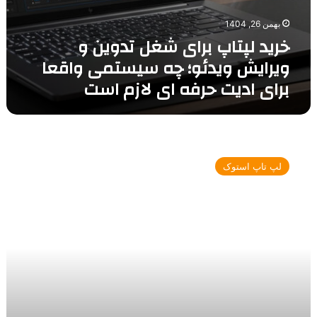
ای
بهمن 26, 1404
لازم
خرید لپتاپ برای شغل تدوین و
است
ویرایش ویدئو؛ چه سیستمی واقعا
برای ادیت حرفه ای لازم است
بهترین
لپتاپ
لپ تاپ استوک
های
مناسب
فتوشاپ
و
کارهای
گرافیکی
1405
برای
طراحان
حرفه