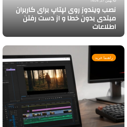
بهمن 27, 1404
خطا
نصب ویندوز روی لپتاپ برای کاربران
و
از
مبتدی بدون خطا و از دست رفتن
دست
اطلاعات
رفتن
اطلاعات
خرید
لپتاپ
راهنما خرید
برای
شغل
تدوین
و
ویرایش
ویدئو؛
چه
سیستمی
واقعا
برای
ادیت
حرفه