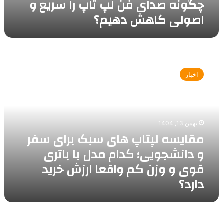
چگونه صدای فن لپ تاپ را سریع و
تاپ
اصولی کاهش دهیم؟
را
سریع
و
اصولی
مقایسه
کاهش
لپتاپ
دهیم؟
اخبار
های
سبک
برای
سفر
و
بهمن 13, 1404
دانشجویی؛
مقایسه لپتاپ های سبک برای سفر
کدام
و دانشجویی؛ کدام مدل با باتری
مدل
با
قوی و وزن کم واقعا ارزش خرید
باتری
دارد؟
قوی
و
وزن
کم
سرویس