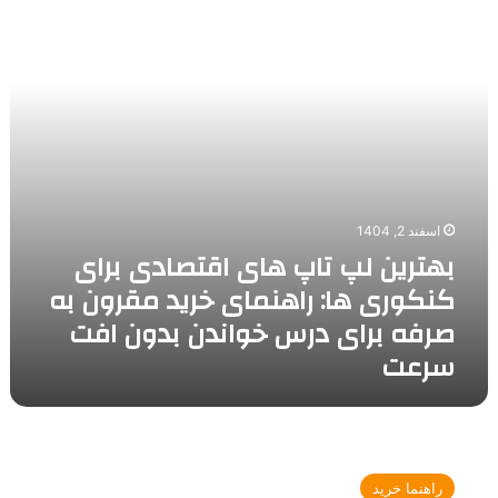
اقتصادی
برای
کنکوری
ها:
راهنمای
خرید
مقرون
به
صرفه
برای
اسفند 2, 1404
درس
بهترین لپ تاپ های اقتصادی برای
خواندن
کنکوری ها: راهنمای خرید مقرون به
بدون
افت
صرفه برای درس خواندن بدون افت
سرعت
سرعت
لپ
تاپ
راهنما خرید
بخریم