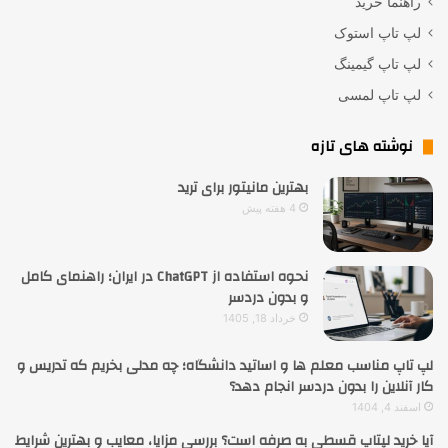
راهنما خرید
لپ تاپ استوک
لپ تاپ گیمینگ
لپ تاپ لمسی
نوشته های تازه
بهترین مانیتور برای ترید
4 هفته پیش
نحوه استفاده از ChatGPT در ایران؛ راهنمای کامل
و بدون دردسر
خرداد 18, 1405
لپ تاپ مناسب معلم ها و اساتید دانشگاه؛ چه مدلی بخریم که تدریس و
کار آنلاین را بدون دردسر انجام دهد؟
اسفند 4, 1404
آیا خرید لپتاپ قسطی به صرفه است؟ بررسی مزایا، معایب و بهترین شرایط