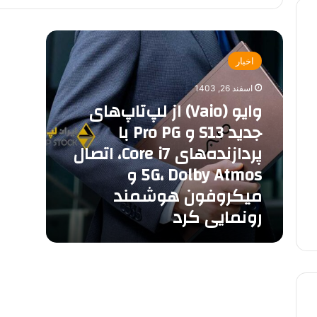
وایو
(Vaio)
اخبار
از
لپ‌تاپ‌های
اسفند 26, 1403
جدید
وایو (Vaio) از لپ‌تاپ‌های
S13
جدید S13 و Pro PG با
و
Pro
پردازنده‌های Core i7، اتصال
PG
5G، Dolby Atmos و
با
پردازنده‌های
میکروفون هوشمند
Core
رونمایی کرد
i7،
اتصال
5G،
Dolby
Atmos
و
میکروفون