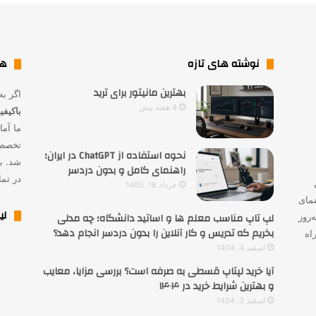
نوشته های تازه
هم
بهترین مانیتور برای ترید
اگر به
4 هفته پیش
باکیف
ما آما
تخصصی
نحوه استفاده از ChatGPT در ایران؛
شد. بر
راهنمای کامل و بدون دردسر
در تم
خرداد 18, 1405
نمای
لی
لپ تاپ مناسب معلم ها و اساتید دانشگاه؛ چه مدلی
‌روز
بخریم که تدریس و کار آنلاین را بدون دردسر انجام دهد؟
اه
اسفند 4, 1404
آیا خرید لپتاپ قسطی به صرفه است؟ بررسی مزایا، معایب
و بهترین شرایط خرید در ۱۴۰۴
اسفند 3, 1404