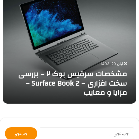
سخت
افزاری
–
Surface
Book
2
–
مزایا
و
آبان 20, 1403
معایب
مشخصات سرفیس بوک ٢ – بررسی
سخت افزاری – Surface Book 2 –
مزایا و معایب
جستجو
برای: