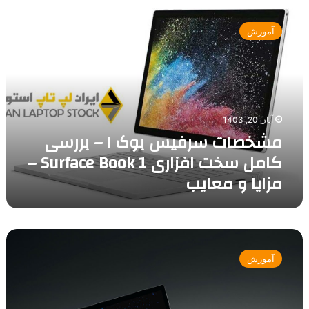
مشخصات
سرفیس
آموزش
بوک
١
–
بررسی
کامل
سخت
آبان 20, 1403
افزاری
مشخصات سرفیس بوک ١ – بررسی
Surface
Book
کامل سخت افزاری Surface Book 1 –
1
مزایا و معایب
–
مزایا
و
معایب
مشخصات
سرفیس
آموزش
بوک
٢
–
بررسی