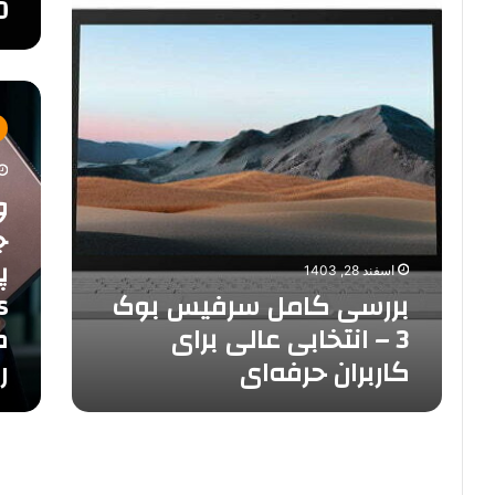
60
3
–
انتخابی
عالی
وایو
برای
(Vaio)
کاربران
از
حرفه‌ای
لپ‌تاپ‌
جدید
S13
و
Pro
اسفند 28, 1403
PG
بررسی کامل سرفیس بوک
با
پردازند
3 – انتخابی عالی برای
م
Core
کاربران حرفه‌ای
ر
i7،
اتصال
5G،
Dolby
Atmos
و