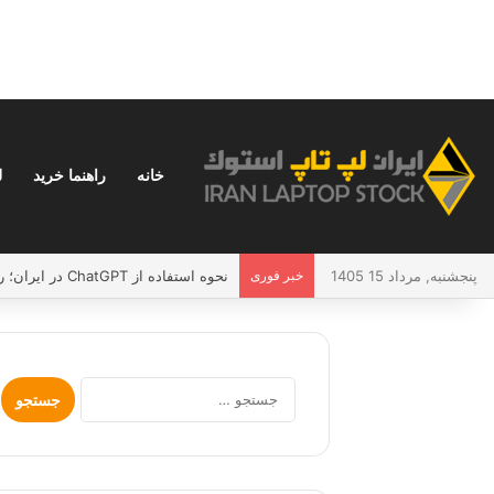
خانه
راهنما خرید
ل
پنجشنبه, مرداد 15 1405
خبر فوری
نحوه استفاده از ChatGPT در ایران؛ راهنمای کامل و بدون دردسر
جستجو
برای: