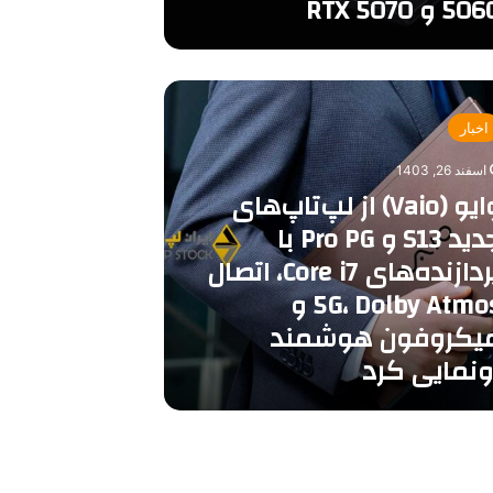
50 و RTX 5070
اخبار
های
اسفند 26, 1403
وایو (Vaio) از لپ‌تاپ‌های
جدید S13 و Pro PG با
پردازنده‌های Core i7، اتصال
5G، Dolby Atmos و
ه‌های
یکروفون هوشمند
ونمایی کرد