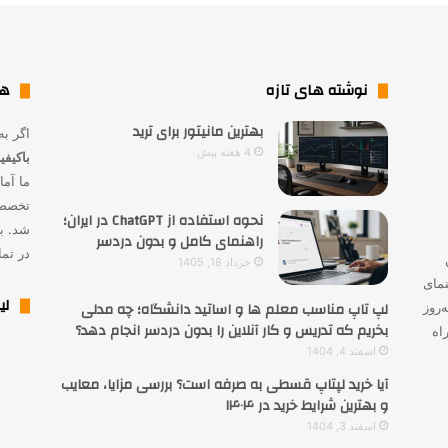
نوشته های تازه
هم
بهترین مانیتور برای ترید
اگر به
4 هفته پیش
باکیف
ما آما
تخصصی
نحوه استفاده از ChatGPT در ایران؛
شد. بر
راهنمای کامل و بدون دردسر
در تم
خرداد 18, 1405
نمای
لی
لپ تاپ مناسب معلم ها و اساتید دانشگاه؛ چه مدلی
‌روز
بخریم که تدریس و کار آنلاین را بدون دردسر انجام دهد؟
اه
اسفند 4, 1404
آیا خرید لپتاپ قسطی به صرفه است؟ بررسی مزایا، معایب
و بهترین شرایط خرید در ۱۴۰۴
اسفند 3, 1404