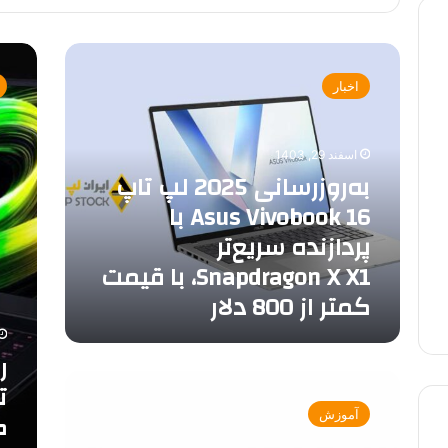
به‌روزرسانی
رونمایی
2025
از
اخبار
لپ
نسخه
تاپ
ارزان‌تر
Asus
لپ
اسفند 29, 1403
Vivobook
تاپ
به‌روزرسانی 2025 لپ تاپ
Razer
16
با
Blade
Asus Vivobook 16 با
پردازنده
16
پردازنده سریع‌تر
سریع‌تر
با
Snapdragon
کارت‌ها
Snapdragon X X1، با قیمت
X
گرافیک
کمتر از 800 دلار
RTX
X1،
با
5060
قیمت
و
ر
کمتر
RTX
بررسی
از
5070
کامل
800
آموزش
سرفیس
دلار
بوک