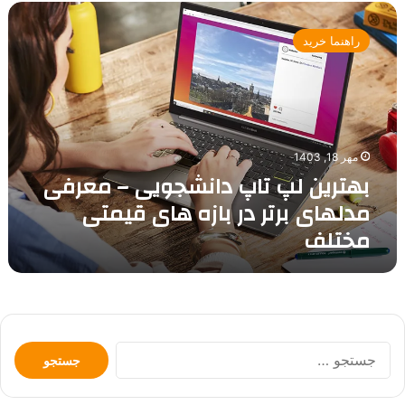
بهترین
لپ
راهنما خرید
تاپ
دانشجویی
–
معرفی
مدلهای
برتر
مهر 18, 1403
در
بهترین لپ تاپ دانشجویی – معرفی
بازه
های
مدلهای برتر در بازه های قیمتی
قیمتی
مختلف
مختلف
جستجو
برای: