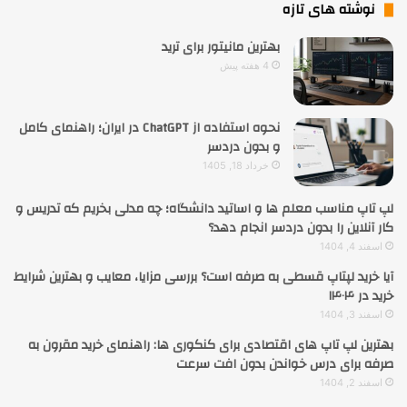
نوشته های تازه
بهترین مانیتور برای ترید
4 هفته پیش
نحوه استفاده از ChatGPT در ایران؛ راهنمای کامل
و بدون دردسر
خرداد 18, 1405
لپ تاپ مناسب معلم ها و اساتید دانشگاه؛ چه مدلی بخریم که تدریس و
کار آنلاین را بدون دردسر انجام دهد؟
اسفند 4, 1404
آیا خرید لپتاپ قسطی به صرفه است؟ بررسی مزایا، معایب و بهترین شرایط
خرید در ۱۴۰۴
اسفند 3, 1404
بهترین لپ تاپ های اقتصادی برای کنکوری ها: راهنمای خرید مقرون به
صرفه برای درس خواندن بدون افت سرعت
اسفند 2, 1404