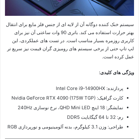
سیستم خنک کننده دوگانه آن از لایه ای از جنس فلز مایع برای انتقال
بهتر حرارت استفاده می کند. باتری 90 وات ساعتی آن نیز برای
کاربری روزمره بسیار مناسب است. در تست های عملکردی، این
لپ تاپ حتی از برخی سیستم های رومیزی گران قیمت نیز سریع تر
عمل کرده است.
ویژگی های کلیدی:
پردازنده: Intel Core i9-14900HX
کارت گرافیک: Nvidia GeForce RTX 4090 (175W TGP)
نمایشگر: 18 اینچ QHD Mini LED، نرخ نوسازی 240Hz
رم: 32 تا 64 گیگابایت DDR5
طراحی: وزن 3.1 کیلوگرم، بدنه آلومینیومی و نورپردازی RGB