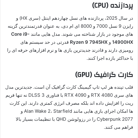
پردازنده (CPU)
در سال 2025، پردازنده های نسل چهاردهم اینتل (سری HX) و
رایزن 9 نسل 7000 و 8000 ای ام دی، به عنوان قدرتمندترین گزینه
های موجود در بازار شناخته می شوند. مدل هایی مانند
Core i9-
14900HX
و
Ryzen 9 7945HX
قدرتی در حد سیستم های
رومیزی دارند و قادرند جدیدترین بازی ها و نرم افزارهای حرفه ای را
با حداکثر بازده اجرا کنند.
کارت گرافیک (GPU)
قلب تپنده هر لپ تاپ گیمینگ کارت گرافیک آن است. جدیدترین مدل
های سری RTX 4080 و RTX 4090 با فناوری DLSS 3 نه تنها فریم
ریت را افزایش داده اند بلکه مصرف انرژی کمتری دارند. این کارت
ها امکان اجرای بازی هایی مانند Alan Wake 2، Starfield و
Cyberpunk 2077 را در رزولوشن QHD با تنظیمات بسیار بالا
فراهم می کنند.