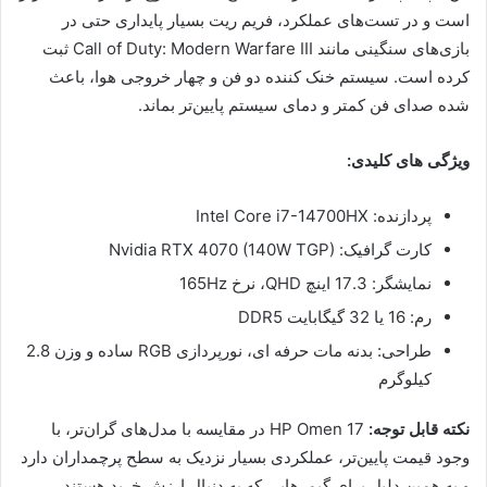
است و در تست‌های عملکرد، فریم ریت بسیار پایداری حتی در
بازی‌های سنگینی مانند Call of Duty: Modern Warfare III ثبت
کرده است. سیستم خنک کننده دو فن و چهار خروجی هوا، باعث
شده صدای فن کمتر و دمای سیستم پایین‌تر بماند.
ویژگی های کلیدی:
پردازنده: Intel Core i7-14700HX
کارت گرافیک: Nvidia RTX 4070 (140W TGP)
نمایشگر: 17.3 اینچ QHD، نرخ 165Hz
رم: 16 یا 32 گیگابایت DDR5
طراحی: بدنه مات حرفه ای، نورپردازی RGB ساده و وزن 2.8
کیلوگرم
نکته قابل توجه:
HP Omen 17 در مقایسه با مدل‌های گران‌تر، با
وجود قیمت پایین‌تر، عملکردی بسیار نزدیک به سطح پرچمداران دارد
و به همین دلیل برای گیمرهایی که به دنبال ارزش خرید هستند،