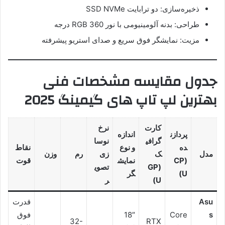
ذخیره‌سازی: دو ترابایت SSD NVMe
طراحی: بدنه آلومینیومی با نور RGB 360 درجه
مزیت: نمایشگر فوق سریع و صدای استریو پیشرفته
جدول مقایسه مشخصات فنی
بهترین لپ تاپ های گیمینگ 2025
کارت
نرخ
پردازن
اندازه
گرافی
نوسا
ده
و نوع
نقاط
مدل
ک
زی
رم
وزن
(CP
نمایش
قوت
(GP
تصوی
U)
گر
U)
ر
Asu
قدرت
s
Core
18″
فوق
32-
RTX