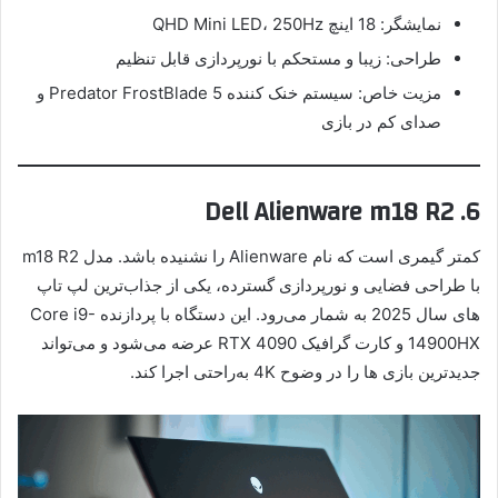
نمایشگر: 18 اینچ QHD Mini LED، 250Hz
طراحی: زیبا و مستحکم با نورپردازی قابل تنظیم
مزیت خاص: سیستم خنک کننده Predator FrostBlade 5 و
صدای کم در بازی
6. Dell Alienware m18 R2
کمتر گیمری است که نام Alienware را نشنیده باشد. مدل m18 R2
با طراحی فضایی و نورپردازی گسترده، یکی از جذاب‌ترین لپ تاپ
های سال 2025 به شمار می‌رود. این دستگاه با پردازنده Core i9-
14900HX و کارت گرافیک RTX 4090 عرضه می‌شود و می‌تواند
جدیدترین بازی ها را در وضوح 4K به‌راحتی اجرا کند.