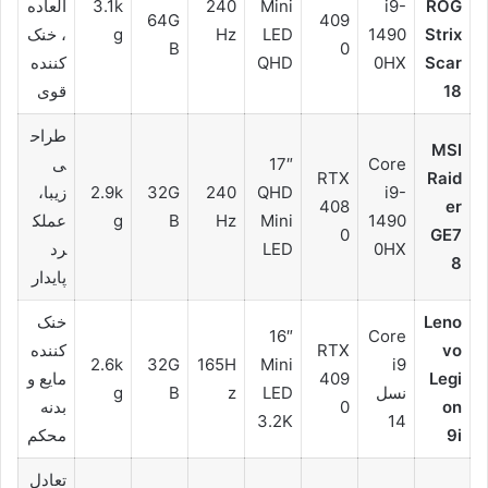
ROG
i9-
Mini
240
3.1k
العاده
64G
409
Strix
1490
LED
Hz
g
، خنک
B
0
Scar
0HX
QHD
کننده
18
قوی
طراح
MSI
Core
17″
ی
RTX
Raid
i9-
QHD
240
32G
2.9k
زیبا،
408
er
1490
Mini
Hz
B
g
عملک
0
GE7
0HX
LED
رد
8
پایدار
Leno
خنک
16″
Core
vo
RTX
کننده
2.6k
32G
165H
Mini
i9
Legi
409
مایع و
نسل
LED
z
B
g
on
0
بدنه
3.2K
14
9i
محکم
تعادل