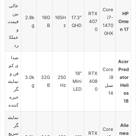
عالی
Core
HP
RTX
بین
2.8k
16G
165H
17.3″
i7-
Ome
407
قیمت
g
B
z
QHD
1470
n 17
0
و
0HX
عملک
رد
صدا
Acer
ی کم
Core
Pred
RTX
18″
فن و
3.0k
32G
250
i9
ator
408
Mini
نمایش
Heli
نسل
Hz
B
g
0
LED
گر
14
os
خیره
18
کننده
نمایش
Alie
گر
Core
nwa
RTX
سریع