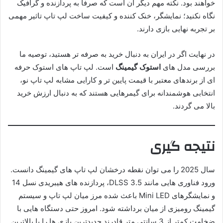
خواهند بود. نکته مهم دیگر آن است که صرفا به پردازنده و گرافیک
نگاه نکنید؛ نمایشگر، خنک کننده و کیفیت ساخت لپ تاپ تاثیر مهمی
بر تجربه نهایی بازی دارند.
در نهایت اگر در ایران به دنبال خرید به صرفه تر هستید، توصیه ما
بررسی مدل های
استوک گیمینگ
است. لپ تاپ های استوک حرفه
ای از برندهای معتبر با قیمت پایین تر و کارایی مشابه لپ تاپ نو،
انتخابی هوشمندانه برای گیمرهایی هستند که به دنبال ارزش خرید
بالا می گردند.
نتیجه گیری
سال 2025 را می توان نقطه درخشان لپ تاپ های گیمینگ دانست.
ورود فناوری هایی مانند DLSS 3.5، پردازنده های هیبریدی نسل 14
و نمایشگرهای Mini LED باعث شده مرز میان لپ تاپ و سیستم
گیمینگ رومیزی از میان برداشته شود. امروز حتی دستگاه هایی با
ضخامت کمتر از 3 سانتی متر قادرند جدیدترین بازی ها را با بالاترین