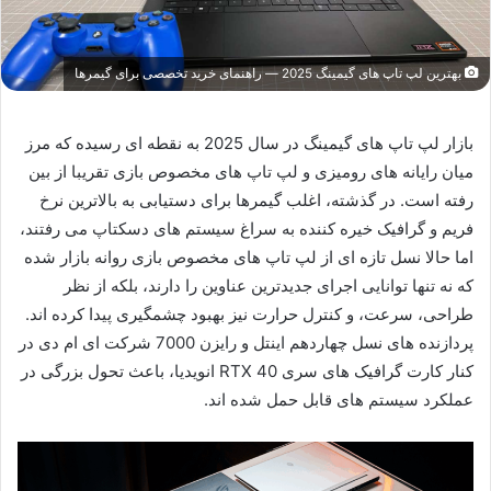
بهترین لپ تاپ های گیمینگ 2025 — راهنمای خرید تخصصی برای گیمرها
بازار لپ تاپ های گیمینگ در سال 2025 به نقطه ای رسیده که مرز
میان رایانه های رومیزی و لپ تاپ های مخصوص بازی تقریبا از بین
رفته است. در گذشته، اغلب گیمرها برای دستیابی به بالاترین نرخ
فریم و گرافیک خیره کننده به سراغ سیستم های دسکتاپ می رفتند،
اما حالا نسل تازه ای از لپ تاپ های مخصوص بازی روانه بازار شده
که نه تنها توانایی اجرای جدیدترین عناوین را دارند، بلکه از نظر
طراحی، سرعت، و کنترل حرارت نیز بهبود چشمگیری پیدا کرده اند.
پردازنده های نسل چهاردهم اینتل و رایزن 7000 شرکت ای ام دی در
کنار کارت گرافیک های سری RTX 40 انویدیا، باعث تحول بزرگی در
عملکرد سیستم های قابل حمل شده اند.