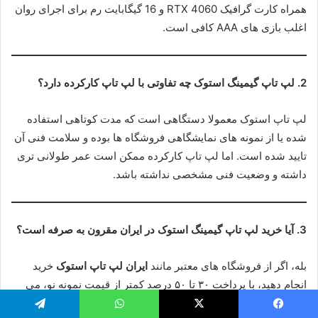
همراه کارت گرافیک RTX 4060 و 16 گیگابایت رم برای اجرای روان
اغلب بازی های AAA کافی است.
2. لپ تاپ گیمینگ استوک چه تفاوتی با لپ تاپ کارکرده دارد؟
لپ تاپ استوک معمولا دستگاهی است که مدت کوتاهی استفاده
شده یا از نمونه های نمایشگاهی فروشگاه ها بوده و سلامت فنی آن
تایید شده است. اما لپ تاپ کارکرده ممکن است عمر طولانی تری
داشته و وضعیت فنی مشخصی نداشته باشد.
3. آیا خرید لپ تاپ گیمینگ استوک در ایران مقرون به صرفه است؟
بله، اگر از فروشگاه های معتبر مانند
ایران لپ تاپ استوک
خرید
انجام دهید، با پرداخت ۳۰ تا ۵۰ درصد کمتر از قیمت نمونه نو، می
توانید دستگاهی قدرتمند و ضمانت شده دریافت کنید که تمام بازی
یسبوک
X
واتس آپ
تلگرام