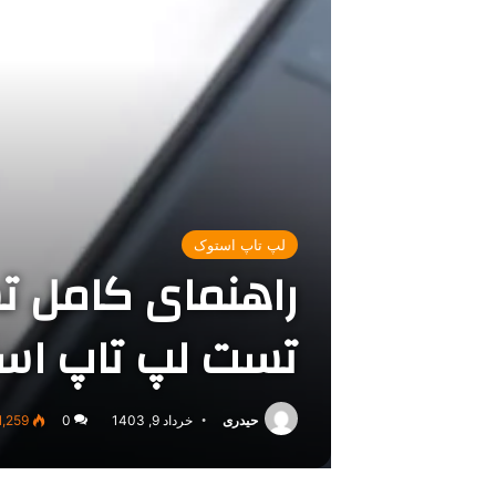
لپ تاپ استوک
راهنمای کامل ت
تست لپ تاپ استو
حیدری
خرداد 9, 1403
0
1,259