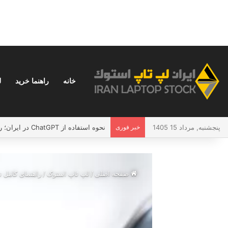
خانه
راهنما خرید
ل
پنجشنبه, مرداد 15 1405
خبر فوری
نحوه استفاده از ChatGPT در ایران؛ راهنمای کامل و بدون دردسر
صفحه اصلی
/
لپ تاپ استوک
/
راهنمای کامل 