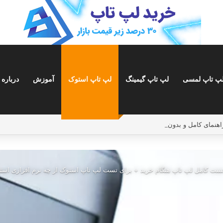
پ تاپ لمسی
لپ تاپ گیمینگ
لپ تاپ استوک
آموزش
درباره 
تست کامل لپ تاپ هنگام خرید + برای تست لپ تاپ استوک از چه نرم افزاری استف