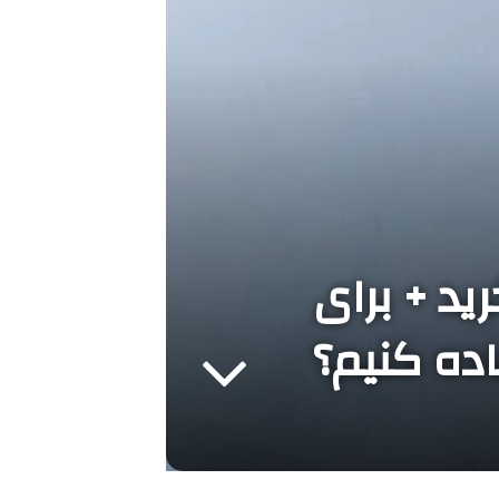
د + برای
ده کنیم؟