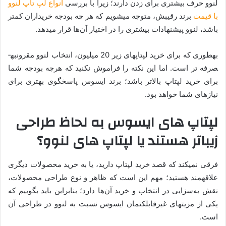
لنوو حرف بیشتری برای زدن دارند؛ زیرا با بررسی
انواع لپ تاپ لنوو
با قیمت
برند رقیبش، متوجه می­شویم که هر چه بودجه خریداران کمتر
باشد، لنوو پیشنهادات بیشتری را در اختیار آن‌ها قرار می­دهد.
به­طوری که برای خرید لپ­تاپ­های زیر 20 میلیون، انتخاب لنوو مقرون­به­
صرفه تر است. اما این نکته را فراموش نکنید که هرچه بودجه شما
برای خرید لپ­تاپ بالاتر باشد؛ برند ایسوس پاسخگوی بهتری برای
نیازهای شما خواهد بود.
لپ­تاپ های ایسوس به لحاظ طراحی
زیباتر هستند یا لپ­تاپ­ های لنوو؟
فرقی نمی­کند که قصد خرید لپ­تاپ دارید، یا به خرید محصولات دیگری
علاقه­مند هستید؛ مهم این است که ظاهر و نوع ­طراحی محصولات،
نقش به‌سزایی در انتخاب و خرید آن‌ها دارد؛ بنابراین باید بگوییم که
یکی از مزیت­های غیرقابل­کتمان ایسوس نسبت به لنوو در طراحی آن
است.