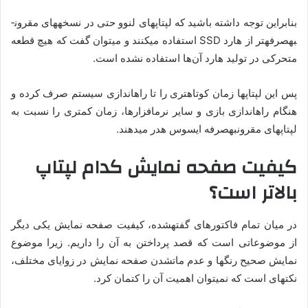
بنابراین توجه داشته باشید که لپ­تاپ­های لنوو حتی در نسخه­های مقرون­
به­صرفه­تر از هارد SSD استفاده می­کنند و می­توان گفت که هیچ قطعه
متحرکی در تولید هارد آن‌ها استفاده نشده است.
پس این لپ­تاپ­ها زمان کوتاه­تری را تا راه­اندازی سیستم صرف کرده و
هنگام راه­اندازی بازی و سایر نرم­افزارها، زمان کمتری را نسبت به
لپ­تاپ­های مقرون­به­صرفه ایسوس هدر می­دهند.
کیفیت صفحه ­نمایش کدام لپ­تاپ
بالاتر است؟
در میان تمام فاکتورهای گفته­شده، کیفیت صفحه ­نمایش یکی دیگر
از موضوعاتی است که قصد پرداختن به آن را داریم. زیرا موضوع
نمایش صحیح رنگ­ها و عدم مات­شدن صفحه­ نمایش در زوایای مختلف،
نکته­ای است که نمی­توان اهمیت آن را کتمان کرد.