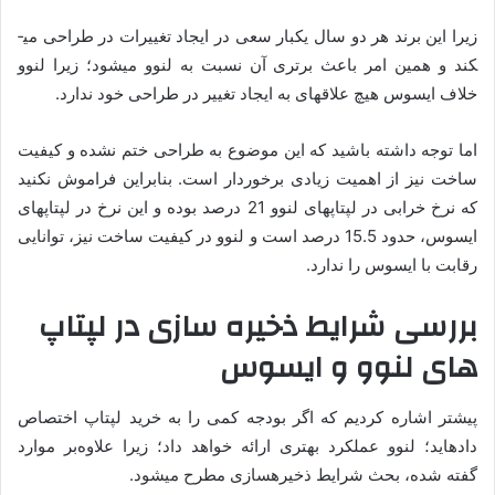
زیرا این برند هر دو سال یک­بار سعی در ایجاد تغییرات در طراحی می­
کند و همین امر باعث برتری آن نسبت به لنوو می­شود؛ زیرا لنوو
خلاف ایسوس هیچ علاقه­ای به ایجاد تغییر در طراحی خود ندارد.
اما توجه داشته باشید که این موضوع به طراحی ختم نشده و کیفیت
­ساخت نیز از اهمیت زیادی برخوردار است. بنابراین فراموش نکنید
که نرخ خرابی در لپ­تاپ­های لنوو 21 درصد بوده و این نرخ در لپ­تاپ­های
ایسوس، حدود 15.5 درصد است و لنوو در کیفیت­ ساخت نیز، توانایی
رقابت با ایسوس را ندارد.
بررسی شرایط ذخیره­ سازی در لپ­تاپ
های لنوو و ایسوس
پیش­تر اشاره کردیم که اگر بودجه کمی را به خرید لپ­تاپ اختصاص
داده­اید؛ لنوو عملکرد بهتری ارائه خواهد داد؛ زیرا علاوه‌بر موارد
گفته ­شده، بحث شرایط ذخیره­سازی مطرح می­شود.