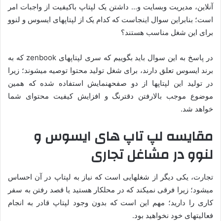
آنلاین، مدیریت ­وب­سایت و… داشتن یک لپ­تاپ باکیفیت از واجبات امر
است؛ بنابراین سوال اینجاست که کدام یک از لپ­تاپ­های ایسوس و لنوو
برای این شغل مناسب هستند؟
در پاسخ به این سوال باید بگوییم که سری لپ­تاپ­های zenbook که به
برند ایسوس تعلق دارند، برای شغل تولید محتوا توصیه می­شوند؛ زیرا
در تولید این لپ­تاپ­ها از دو صفحه­نمایش استفاده شده که همین
موضوع موجب بالارفتن دقت­رنگ و افزایش کیفیت محتوای شما
خواهد شد.
مقایسه لپ تاپ های ایسوس و
لنوو در مشاغل تجاری
تجارت، یکی دیگر از شغل­هایی است که نیاز به لپ­تاپ در آن احساس
می­شود؛ زیرا فرقی نمی­کند که در محل­کار هستید یا قصد رفتن به سفر
کاری را دارید؛ مهم این است که بدون وجود لپ­تاپ قادر به انجام
فعالیت­های خود نخواهید بود.