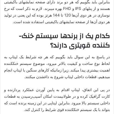
بنابراین باید بگوییم که هر دو برند دارای صفحه­ نمایش­های باکیفیتی
هستند و از پنل­های IPS و FHD بهره می­برند. لازم به ذکر است که نرخ
نوسازی در هر دوی آن‌ها 120 تا 144 هرتز بوده که این یعنی در تولید
هر دوی آن‌ها از صفحه ­نمایش­های باکیفیتی استفاده شده است.
کدام یک از برندها سیستم خنک­
کننده قوی­تری دارند؟
در پاسخ به این سوال باید بگوییم که هر چه شرایط یک لپ­تاپ به
لحاظ نوع ساخت و کیفیت بالاتر می­رود، موضوع سیستم خنک­کننده
اهمیت بیشتری پیدا می­کند. زیرا زمانی­که کارهای سنگین با لپ­تاپ انجام
می­دهیم، قطعات داخلی لپ­تاپ شروع به داغ­شدن می­کنند.
در پی این اتفاق، لپ­تاپ اقدام به پایین ­آوردن عملکرد پردازنده و
کارت­ گرافیک کرده و در طولانی­مدت امکان آسیب‌رسیدن به قطعات
داخلی سیستم بالا می­رود. بنابراین لپ­تاپی در این زمینه برنده است که
بتواند با یک سیستم خنک­کننده قوی شرایط را کنترل کند.