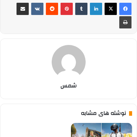
لینکدین
‫تامبلر
پینترست
‫رددیت
‫VKontakte
اشتراک گذاری از طریق ایمیل
چاپ
شمس
نوشته های مشابه