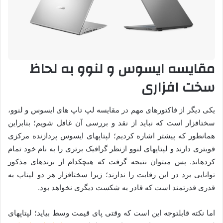
مقایسه ایسوس و لنوو به ­لحاظ
سخت­ افزاری
یکی دیگر از فاکتورهای مهم در مقایسه لپ تاپ های ایسوس و لنوو،
سخت­افزار است که نباید از نقد و بررسی آن غافل شویم؛ بنابراین
همان­طور که پیش­تر اشاره کردیم؛ لپ­تاپ­های ایسوس پردازنده ­مرکزی
قوی­تری دارند و لپ­تاپ­های لنوو ازنظر گرافیک برتری را به نام خود تمام
کرده­اند. پس می­توان نتیجه گرفت که هیچ­کدام از برندهای مذکور
توانایی برد در این رقابت را ندارند؛ زیرا سخت­افزار هر دو لپ­تاپ به
قدری قدرتمند است که قادر به شکست دیگری نخواهد بود.
اما نکته قابل­توجه این است که وقتی پای قیمت وسط بیاید؛ لپ­تاپ­های