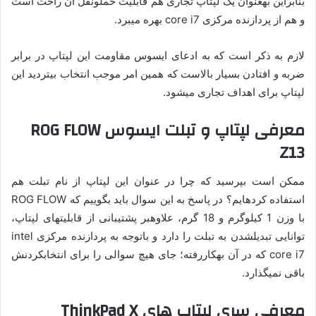
بنابراین به­عنوان یک لپ­تاپ تجاری هم قابلیت حمل­و­نقل آن راحت است
و هم از پردازنده ­مرکزی core i7 بهره می­برد.
لازم­ به­ ذکر است که به ادعای ایسوس مقاومت این لپ­تاپ در برابر
ضربه و افتادن بسیار بالاست که همین امر موجب انتخاب بی­تردید این
لپ­تاپ برای اهداف تجاری می­شود.
معرفی لپ­تاپ و تبلت ایسوس ROG FLOW
Z13
ممکن است بپرسید که چرا در عنوان این لپ­تاپ از نام تبلت هم
استفاده کرده­ایم؟ در پاسخ به این سوال باید بگوییم که ROG FLOW
با وزن 1 کیلوگرم و 18 گرم، علاوه­بر پشتیبانی از قابلیت­های لپ­تاپ،
توانایی تبدیل­شدن به تبلت را دارد و باتوجه به پردازنده­ مرکزی intel
core i7 که در آن به­کاررفته؛ جای هیچ سوالی را برای انتخاب­کردنش
باقی نمی­گذارد.
معرفی سری لپ­تاپ های ThinkPad X