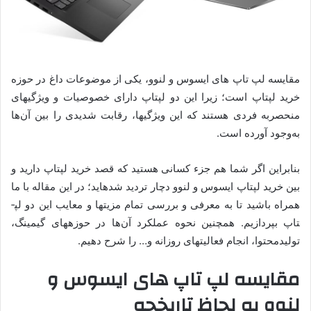
مقایسه لپ تاپ های ایسوس و لنوو، یکی از موضوعات داغ در حوزه
خرید لپ­تاپ است؛ زیرا این دو لپ­تاپ دارای خصوصیات و ویژگی­های
منحصربه ­فردی هستند که این ویژگی­ها، رقابت شدیدی را بین آن‌ها
به‌وجود آورده است.
بنابراین اگر شما هم جزء کسانی هستید که قصد خرید لپ­تاپ دارید و
بین خرید لپ­تاپ ایسوس و لنوو دچار تردید شده­اید؛ در این مقاله با ما
همراه باشید تا به معرفی و بررسی تمام مزیت­ها و معایب این دو لپ­
تاپ بپردازیم. همچنین نحوه عملکرد آن‌ها در حوزه­های گیمینگ،
تولیدمحتوا، انجام فعالیت­های روزانه و… را شرح دهیم.
مقایسه لپ تاپ های ایسوس و
لنوو به لحاظ تاریخچه