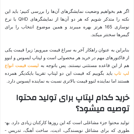
اگر هم بخواهیم وضعیت نمایشگرهای آن‌ها را بررسی کنیم؛ باید این
نکته را متذکر شویم که هر دو آن‌ها از نمایشگرهای QHD با نرخ
نوسازی 165 هرتز بهره می­برند و همین موضوع انتخاب را برای
گیمرها سخت­تر می­کند.
بنابراین به­ عنوان راه­کار آخر به سراغ قیمت می­رویم؛ زیرا قیمت یکی
از فاکتورهای مهم در خرید هر محصولی است و لپ­تاپ ایسوس و لنوو
هم از این قاعده مستثنی نیستند. پس باتوجه به
لیست قیمت انواع
لپ تاپ
باید بگوییم که قیمت این دو لپ­تاپ تقریبا بایکدیگر هم­رده
هستند اما نماینده لنوو قیمت بالاتری نسبت به نماینده ایسوس دارد.
خرید کدام لپ­تاپ برای تولید محتوا
توصیه می­شود؟
تولید محتوا جزء مشاغلی است که این روزها کارکنان زیادی دارد. به­
طوری که برای مشاغل نویسندگی، ادیت، ساخت ­آهنگ، تدریس ­