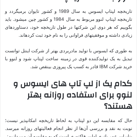
تاریخچه لپ­تاپ ایسوس به سال 1989 و کشور تایوان برمی­گردد و
تاریخچه لپ­تاپ لنوو مربوط به سال 1984 و کشور چین می­شود. باید
بگوییم که هر دوی این شرکت­ها در طول تاریخچه­ خود، دستاوردهای
زیادی داشته و موفقیت­های فراوانی را به نام خود ثبت کرده­اند.
به­ طوری که ایسوس با تولید مادربردی بهتر از شرکت اینتل توانست
تبدیل به یک تولیدکننده قوی در زمینه ساخت لپ­تاپ شود و لنوو با
خرید شرکت IBM قادر به کسب یک پیروزی بی­نقص شد.
کدام یک از لپ تاپ های ایسوس و
لنوو برای استفاده روزانه بهتر
هستند؟
حال که مقایسه این دو لپ­تاپ به ­لحاظ تاریخچه امکان­پذیر نیست؛
نوبت به نقد و بررسی آن‌ها از نظر انجام فعالیت­های روزانه می­رسد.
بنابراین عمر باتری اولین فاکتوری است که به مقایسه آن می­پردازیم: