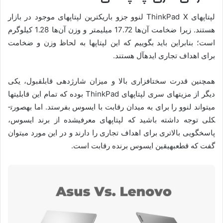
لپ­تاپ­های ThinkPad X لنوو جزو باریک­ترین لپ­تاپ­های موجود در بازار
هستند. زیرا ضخامت آن‌ها 17.72 میلی­متر و وزن آن‌ها 1.28 کیلوگرم
است؛ بنابراین باید بگوییم که این لپ­تاپ­ها به لحاظ وزن و ضخامت
برای اهداف تجاری ایده­آل هستند.
همچنین قدرت سخت­افزاری بالا و میزان شارژدهی قابل­قبول، یکی
دیگر از مزیت­های سری لپ­تاپ­های ThinkPad بوده که تمام این قابلیت­ها
می­تواند لنوو را برای به میدان رقابت با ایسوس بفرستد. اما به­صورت­
کلی توجه داشته باشید که لپ­تاپ­های معرفی­شده از برند ایسوس،
پاسخگویی بالاتری برای اهداف تجاری را دارند و در این مورد می­توان
گفت که قطع­به­یقین ایسوس برنده رقابت است.