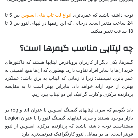
توجه داشته باشید که عمرباتری
انواع لپ تاپ های ایسوس
بین 5 تا
24 ساعت متغیر است. درحالی که این رقم­ها در لپ­های لنوو بین 3 تا
18 ساعت تغییر می­کند.
چه لپ­تاپی مناسب گیمرها است؟
گیمرها، یکی دیگر از کاربران پروپاقرص لپ­تاپ­ها هستند که فاکتورهای
خرید آن‌ها با سایر افراد تفاوت دارد. به­طوری که آن‌ها هیچ اهمیتی به
عمر باتری نمی­دهند؛ زیرا تا زمانی که لپ­تاپ به برق باشد؛ عملکرد
بهتری از خود ارائه خواهد داد. بنابراین بهتر است تا به مقایسه
پردازنده ­مرکزی و کارت ­گرافیک این دو لپ­تاپ بپردازیم.
باید بگوییم که سری لپ­تاپ­های گیمینگ ایسوس با عنوان tuf و rog در
بازار موجود هستند و سری لپ­تاپ­های گیمینگ لنوو را با عنوان Legion
می­شناسند. توجه داشته باشید که پردازنده­ مرکزی ایسوس از لنوو
قوی­تر است. اما در مقابل، لنوو کارت­گرافیک قدرتمندتری دارد.