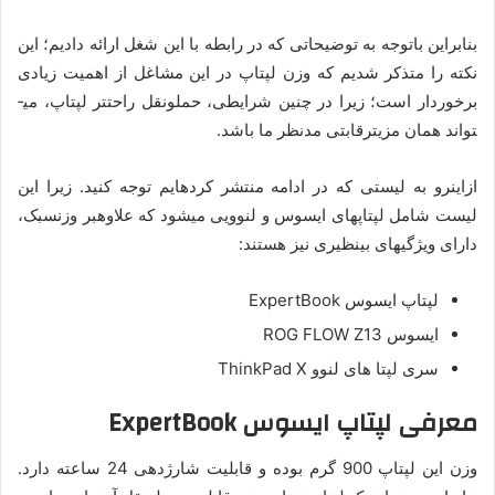
بنابراین باتوجه به توضیحاتی که در رابطه با این شغل ارائه دادیم؛ این
نکته را متذکر شدیم که وزن لپ­تاپ در این مشاغل از اهمیت زیادی
برخوردار است؛ زیرا در چنین شرایطی، حمل­و­نقل راحت­تر لپ­تاپ، می­
تواند همان مزیت­رقابتی مدنظر ما باشد.
ازاین­رو به لیستی که در ادامه منتشر کرده­ایم توجه کنید. زیرا این
لیست شامل لپ­تاپ­های ایسوس و لنوویی می­شود که علاوه­بر وزن­سبک،
دارای ویژگی­های بی­نظیری نیز هستند:
لپ­تاپ ایسوس ExpertBook
ایسوس ROG FLOW Z13
سری لپ­تا های لنوو ThinkPad X
معرفی لپ­تاپ ایسوس ExpertBook
وزن این لپ­تاپ 900 گرم بوده و قابلیت شارژدهی 24 ساعته دارد.