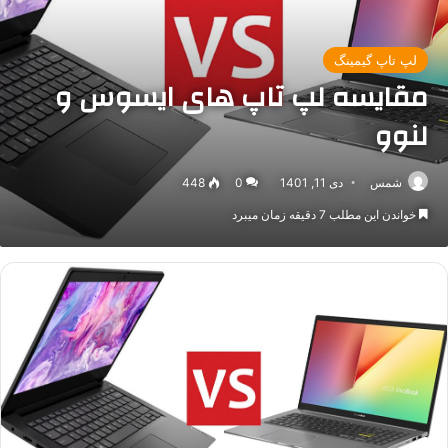
لپ تاپ گیمینگ
مقایسه لپ تاپ های ایسوس و
لنوو
شمس
دی 11, 1401
0
448
خواندن این مطلب 7 دقیقه زمان میبرد