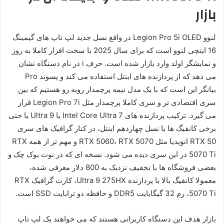
بازار
لنوو Legion Pro 5i OLED در واقع نسل جدید لپ تاپ های گیمینگ
16 اینچی لنوو است که برای سال 2025 با سخت افزار کاملا به روز
و نمایشگر اولد وارد بازار شده است. حرف i در نام دستگاه نشان
می دهد که از پردازنده های اینتل استفاده می کند و پسوند Pro
بیانگر این است که با یک مدل نیمه پرچمدار روبه رو هستیم که بین
سری اقتصادی تر و سری کاملا پرچمدار مثل Legion Pro 7i قرار
می گیرد. ترکیب پردازنده های Intel Core Ultra 7 یا Ultra 9 یا حتی
برخی کانفیگ ها با نسل چهاردهم اینتل، در کنار گرافیک های سری
RTX 50 انویدیا مثل RTX 5060، RTX 5070 و مهم تر از همه RTX
5070 Ti در این سری دیده می شود. نسخه ای که در نوت بوک چک و
بعضی فروشگاه ها با تخفیف نزدیک به 800 دلار معرفی شده،
معمولا کانفیگ بالا با پردازنده Ultra 9 275HX، کارت گرافیک RTX
5070 Ti، رم 32 گیگابایت DDR5 و حافظه دو ترابایت SSD است.
بازار هدف این دستگاه کاربرانی هستند که می خواهند یک لپ تاپ