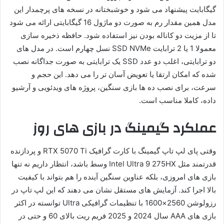
گیگابایت پیشنهاد می شود و خوشبختانه در نسخه های پرچمدار این
مدل همین مقدار رم به صورت دو ماژول 16 گیگابایتی ارائه می شود
تا از مزیت دو کاناله بودن نیز استفاده شود. حافظه ذخیره سازی
معمولا 1 یا 2 ترابایت SSD NVMe نسل چهارم است. در مدل های
دو ترابایتی، اغلب دو عدد SSD یک ترابایتی به صورت جداگانه نصب
شده که امکان ارتقا یا تعویض آسان تر را می دهد. این حجم و
سرعت، برای نصب ده ها بازی سنگین، پروژه های ویدئویی و آرشیو
داده، کاملا مناسب است.
عملکرد گیمینگ در بازی های روز
وقتی پای لپ تاپ گیمینگ با کارت گرافیک RTX 5070 Ti و پردازنده
قدرتمند مثل Intel Ultra 9 275HX وسط باشد، انتظار داریم نه تنها
بازی های امروزی، بلکه عناوین سنگین آینده را هم بتواند با کیفیت
بالا اجرا کند. آزمایش های مستقل نشان می دهند که این لپ تاپ در
رزولوشن 2560×1600 با تنظیمات گرافیکی Ultra توانسته در اکثر
بازی های AAA سال 2024 و 2025 فریم ریت بالای 60 و حتی در