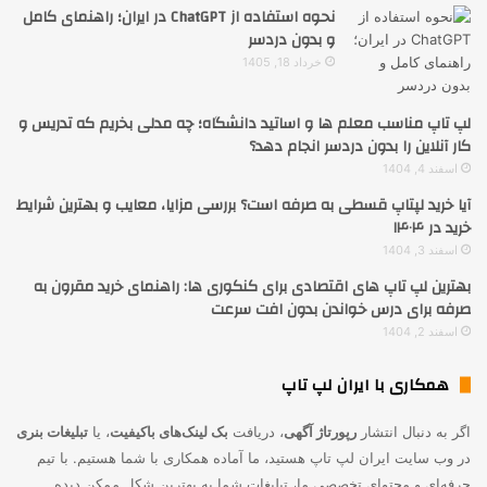
نحوه استفاده از ChatGPT در ایران؛ راهنمای کامل
و بدون دردسر
خرداد 18, 1405
لپ تاپ مناسب معلم ها و اساتید دانشگاه؛ چه مدلی بخریم که تدریس و
کار آنلاین را بدون دردسر انجام دهد؟
اسفند 4, 1404
آیا خرید لپتاپ قسطی به صرفه است؟ بررسی مزایا، معایب و بهترین شرایط
خرید در ۱۴۰۴
اسفند 3, 1404
بهترین لپ تاپ های اقتصادی برای کنکوری ها: راهنمای خرید مقرون به
صرفه برای درس خواندن بدون افت سرعت
اسفند 2, 1404
همکاری با ایران لپ تاپ
اگر به دنبال انتشار
رپورتاژ آگهی
، دریافت
بک لینک‌های باکیفیت
، یا
تبلیغات بنری
در وب سایت ایران لپ تاپ هستید، ما آماده همکاری با شما هستیم. با تیم
حرفه‌ای و محتوای تخصصی ما، تبلیغات شما به بهترین شکل ممکن دیده