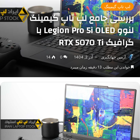
لپ تاپ گیمینگ
بررسی جامع لپ تاپ گیمینگ
لنوو Legion Pro 5i OLED با
گرافیک RTX 5070 Ti
آرمین جهانگیری
آذر 2, 1404
0
14
خواندن این مطلب 13 دقیقه زمان میبرد