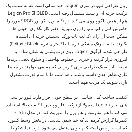
زبان طراحی لنوو در سری Legion چند سالی است که به سمت یک
ترکیب حرفه ای و نسبتا مینیمال رفته است. Legion Pro 5i OLED
هم از همین الگو پیروی می کند. در نگاه اول، اگر نور RGB کیبورد را
خاموش کنی و لپ تاپ را روی میز یک دفتر کار بگذاری، خیلی ها
ممکن است آن را با یک لپ تاپ ورک استیشن حرفه ای اشتباه
بگیرند. بدنه به رنگ مشکی تیره یا خاکستری تیره (Eclipse Black)
طراحی شده، لوگوی Legion روی درب پشتی به شکل ساده و
امروزی قرار گرفته و خبری از خطوط تهاجمی و شلوغ بعضی برندها
نیست. این سبک طراحی برای کاربرانی که هم می خواهند در محیط
کاری ظاهر جدی داشته باشند و هم شب ها با تمام قدرت مشغول
بازی شوند، یک مزیت مهم است.
کیفیت ساخت کلی شاسی در سطح خوبی قرار دارد. لنوو در نسل
های اخیر Legion معمولا از ترکیب فلز و پلیمر با کیفیت بالا استفاده
می کند تا هم مقاومت و هم وزن را مدیریت کند. در مدل Pro 5i
گیمرها گزارش کرده اند که خم شدن شاسی در بخش وسط کیبورد
کم است و حس استحکام خوبی منتقل می شود. درب نمایشگر با