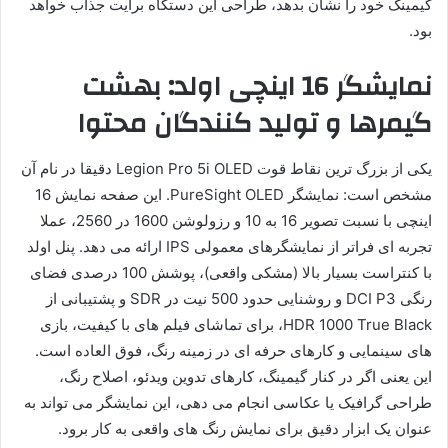
گیمینگ خود را نشان بدهد، طراحی این دستگاه برایت جذاب خواهد
بود.
نمایشگر 16 اینچی اولد: بهشت
گیمرها و تولید کنندگان محتوا
یکی از بزرگ ترین نقاط قوت Legion Pro 5i OLED دقیقا در نام آن
مشخص است: نمایشگر PureSight OLED. این صفحه نمایش 16
اینچی با نسبت تصویر 16 به 10 و رزولوشن 1600 در 2560، عملا
تجربه ای فراتر از نمایشگرهای معمولی IPS ارائه می دهد. پنل اولد
با کنتراست بسیار بالا (مشکی واقعی)، پوشش 100 درصدی فضای
رنگی DCI P3 و روشنایی حدود 500 نیت در SDR و پشتیبانی از
HDR 1000 True Black، برای تماشای فیلم های با کیفیت، بازی
های سینمایی و کارهای حرفه ای در زمینه رنگ، فوق العاده است.
این یعنی اگر در کنار گیمینگ، کارهای تدوین ویدئو، اصلاح رنگ،
طراحی گرافیک یا عکاسی انجام می دهی، این نمایشگر می تواند به
عنوان یک ابزار دقیق برای نمایش رنگ های واقعی به کار برود.