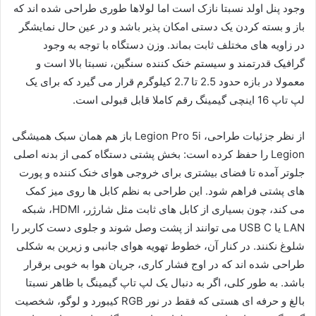
وجود پنل اولد نسبتا نازک است اما لولاها طوری طراحی شده اند که
باز و بسته کردن یک دستی امکان پذیر باشد و در عین حال نمایشگر
در زاویه های مختلف ثابت بماند. وزن دستگاه با توجه به وجود
گرافیک قدرتمند و سیستم خنک کننده سنگین، نسبتا بالا است و
معمولا در بازه حدود 2.5 تا 2.7 کیلوگرم قرار می گیرد که برای یک
لپ تاپ 16 اینچی گیمینگ رقم کاملا قابل قبولی است.
از نظر جزئیات طراحی، Legion Pro 5i باز هم همان سبک همیشگی
Legion را حفظ کرده است: بخش پشتی دستگاه کمی از بدنه اصلی
جلوتر آمده تا فضای بیشتری برای خروجی هوای خنک کننده و پورت
های پشتی فراهم شود. این طراحی به نظم کابل ها روی میز کمک
می کند، چون بسیاری از کابل های ثابت مثل شارژر، HDMI، شبکه
LAN یا USB C می توانند از پشت وصل شوند و جلوی دست کاربر را
شلوغ نکنند. در کنار آن، خطوط تهویه هوای جانبی و زیرین به شکلی
طراحی شده اند که در اوج فشار کاری، جریان هوا به خوبی برقرار
باشد. به طور کلی، اگر به دنبال یک لپ تاپ گیمینگ با ظاهر نسبتا
بالغ و حرفه ای هستی که فقط در نور RGB کیبورد و لوگو، شخصیت