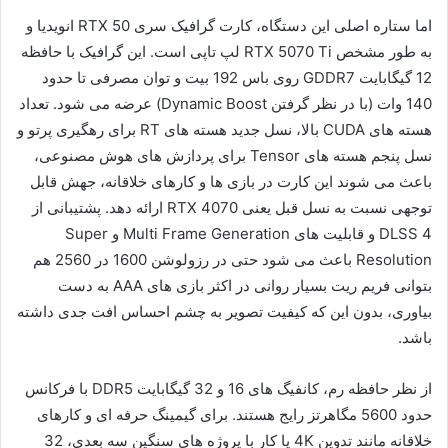
اما ستاره اصلی این دستگاه، کارت گرافیک سری RTX 50 انویدیا و
به طور مشخص RTX 5070 Ti لپ تاپی است. این گرافیک با حافظه
12 گیگابایت GDDR7 روی باس 192 بیت و توان مصرفی تا حدود
140 وات (با در نظر گرفتن Dynamic Boost) عرضه می شود. تعداد
هسته های CUDA بالا، نسل جدید هسته های RT برای رهگیری پرتو و
نسل پنجم هسته های Tensor برای پردازش های هوش مصنوعی،
باعث می شوند این کارت در بازی ها و کارهای خلاقانه، جهش قابل
توجهی نسبت به نسل قبل یعنی RTX 4070 ارائه دهد. پشتیبانی از
DLSS 4 و قابلیت های Multi Frame Generation و Super
Resolution باعث می شود حتی در رزولوشن 1600 در 2560 هم
بتوانی فریم ریت بسیار روانی در اکثر بازی های AAA به دست
بیاوری، بدون این که کیفیت تصویر به چشم احساس افت جدی داشته
باشد.
از نظر حافظه رم، کانفیگ های 16 و 32 گیگابایت DDR5 با فرکانس
حدود 5600 مگاهرتز رایج هستند. برای گیمینگ حرفه ای و کارهای
خلاقانه مانند تدوین 4K یا کار با پروژه های سنگین سه بعدی، 32