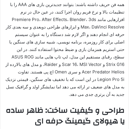
همه فن حریف داشته باشند: بتوانند جدیدترین بازی های AAA را با
تنظیمات بالا و نرخ فریم روان اجرا کنند، در عین حال در نرم
افزارهایی مانند Premiere Pro، After Effects، Blender، 3ds
Max، DaVinci Resolve و ابزارهای طراحی دوبعدی و سه بعدی کار
حرفه ای انجام دهند و اگر لازم شد دستگاه را به عنوان سیستم
اصلی برای کار روزمره، برنامه نویسی، شبیه سازی های سنگین یا
حتی استریم همزمان بازی و ضبط محتوا استفاده کنند. در این
سطح، رقبای مستقیم این مدل، لپ تاپ هایی مانند ASUS ROG
Strix G16 و Scar 16، MSI Vector و Raider، و مدل های بالارده از
Acer Predator Helios و سری Omen اچ پی هستند. تفاوت
Legion Pro 5i در این است که با تخفیف های سنگین، قیمتی نزدیک
به مدل های ضعیف تر ارائه می دهد اما نمایشگر اولد و گرافیک نسل
جدید به آن برتری جدی می دهد.
طراحی و کیفیت ساخت: ظاهر ساده
یا هیولای گیمینگ حرفه ای