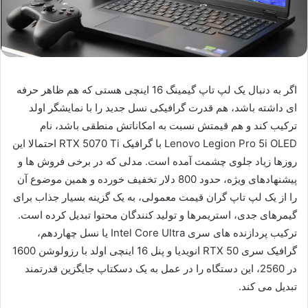
اگر به دنبال یک لپ تاپ گیمینگ 16 اینچی هستی که هم ظاهر حرفه
ای داشته باشد، هم قدرت گرافیکی نسل جدید را با نمایشگر اولد
ترکیب کند و هم قیمتش نسبت به امکاناتش منطقی باشد، نام
Lenovo Legion Pro 5i OLED با گرافیک RTX 5070 Ti احتمالا این
روزها زیاد جلوی چشمت آمده است. مدلی که در برخی فروش ها و
پیشنهادهای ویژه، حدود 800 دلار تخفیف خورده و همین موضوع آن
را از یک لپ تاپ گران قیمت معمولی، به یک گزینه بسیار جذاب برای
گیمرهای جدی، استریمرها و تولید کنندگان محتوا تبدیل کرده است.
ترکیب پردازنده های سری Intel Core Ultra یا نسل چهاردهم،
گرافیک سری RTX 50 انویدیا و پنل 16 اینچی اولد با رزولوشن 1600
در 2560، این دستگاه را در عمل به یک دسکتاپ جایگزین قدرتمند
تبدیل می کند.