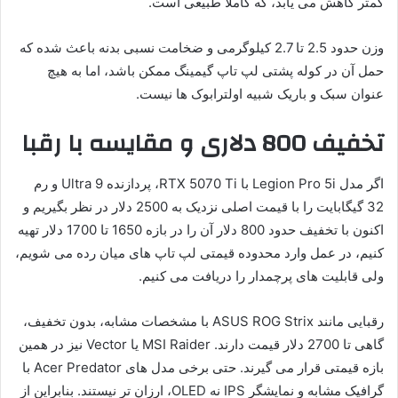
کمتر کاهش می یابد، که کاملا طبیعی است.
وزن حدود 2.5 تا 2.7 کیلوگرمی و ضخامت نسبی بدنه باعث شده که
حمل آن در کوله پشتی لپ تاپ گیمینگ ممکن باشد، اما به هیچ
عنوان سبک و باریک شبیه اولترابوک ها نیست.
تخفیف 800 دلاری و مقایسه با رقبا
اگر مدل Legion Pro 5i با RTX 5070 Ti، پردازنده Ultra 9 و رم
32 گیگابایت را با قیمت اصلی نزدیک به 2500 دلار در نظر بگیریم و
اکنون با تخفیف حدود 800 دلار آن را در بازه 1650 تا 1700 دلار تهیه
کنیم، در عمل وارد محدوده قیمتی لپ تاپ های میان رده می شویم،
ولی قابلیت های پرچمدار را دریافت می کنیم.
رقبایی مانند ASUS ROG Strix با مشخصات مشابه، بدون تخفیف،
گاهی تا 2700 دلار قیمت دارند. MSI Raider یا Vector نیز در همین
بازه قیمتی قرار می گیرند. حتی برخی مدل های Acer Predator با
گرافیک مشابه و نمایشگر IPS نه OLED، ارزان تر نیستند. بنابراین از