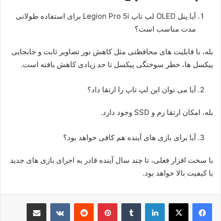
آیا پنل OLED لپ تاپ Legion Pro 5i برای استفاده طولانی
مدت مناسب است؟
بله، با قابلیت های محافظتی مثل کاهش نور تصاویر ثابت و جابجایی
پیکسل ها، خطر سوختگی پیکسل تا حد زیادی کاهش یافته است.
آیا می توان این لپ تاپ را ارتقا داد؟
بله، امکان ارتقا رم و SSD وجود دارد.
آیا برای بازی های آینده هم کافی خواهد بود؟
با سخت افزار فعلی، تا چند سال آینده قادر به اجرای بازی های جدید
با کیفیت بالا خواهد بود.
لینکدین
‫تامبلر
پینترست
‫رددیت
‫VKontakte
اشتراک گذاری از طریق ایمیل