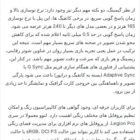
از نظر گیمینگ، دو نکته مهم دیگر نیز وجود دارد: نرخ نوسازی بالا و
زمان پاسخ گویی سریع. در برخی کانفیگ ها، این پنل با نرخ نوسازی
165 هرتز و در بعضی مدل های دیگر تا 240 هرتز عرضه می شود.
زمان پاسخ گویی در حد 0.5 میلی ثانیه اعلام شده که برای کاهش
محو شدن تصویر در صحنه های سریع بسیار مهم است. نتیجه این
ترکیب در عمل یعنی تجربه بازی بسیار روان در عناوین شوتر رقابتی،
ریسینگ و هر بازی که سرعت و دقت تصویر مهم باشد. در کنار این،
پشتیبانی از فناوری های همگام سازی فریم مثل G Sync یا
Adaptive Sync (بسته به کانفیگ و درایور) باعث می شود پارگی
تصویر و ناهماهنگی بین خروجی کارت گرافیک و نمایشگر تا حد زیادی
از بین برود.
برای کاربران حرفه ای، وجود گواهی های کالیبراسیون رنگ و امکان
تنظیم پروفایل های مختلف رنگی اهمیت دارد. لنوو معمولا در سری
Legion Pro، از پروفایل های نرم افزاری برای مدیریت فضای رنگی
استفاده می کند تا کاربر بتواند بین حالت sRGB، DCI P3 یا حالت
های گیمینگ جا به جا شود. این انعطاف باعث می شود هم در