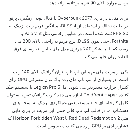
برخی موارد بالای 90 فریم بر ثانیه ارائه دهد.
برای مثال، در بازی Cyberpunk 2077 با فعال بودن رهگیری پرتو
در حالت Ultra و استفاده از DLSS 4، میانگین فریم ریت نزدیک به
80 FPS ثبت شده است. در عناوین رقابتی مثل Valorant یا
Fortnite، حتی بدون DLSS، نرخ فریم به راحتی بالای 200 می
رسد، که با نمایشگر 240 هرتزی مدل های خاص، تجربه ای فوق
العاده روان خلق می کند.
یکی از مزیت های مهم این لپ تاپ، توان گرافیک بالای 140 وات
است. در بسیاری از لپ تاپ های رده بالا، توان مصرفی GPU برای
کنترل حرارت محدودتر می شود، اما Legion Pro 5i با سیستم خنک
کننده Coldfront Hyper اجازه می دهد کارت گرافیک تقریبا به توان
کامل کارخانه ای خود برسد، یعنی عملکردی نزدیک به نسخه های
دسکتاپ اما در قالب لپ تاپ قابل حمل. این مزیت در بازی هایی
مثل Red Dead Redemption 2 یا Horizon Forbidden West که
فشار زیادی بر GPU وارد می کنند، محسوس است.