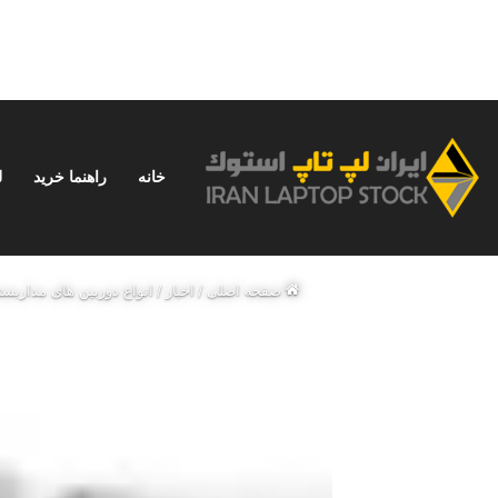
خانه
راهنما خرید
ل
شنبه, مرداد 17 1405
خبر فوری
نحوه استفاده از ChatGPT در ایران؛ راهنمای کامل و بدون دردسر
صفحه اصلی
/
اخبار
/
انواع دوربین های مداربست