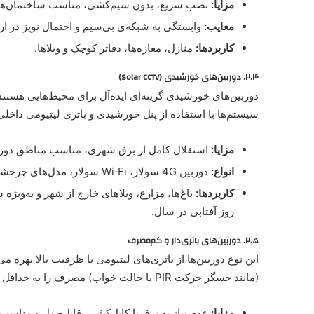
مزایا:
نصب سریع، بدون سیم‌کشی، مناسب ساختمان‌ها
معایب:
وابستگی به شبکه‌ی بی‌سیم و احتمال نویز در ارت
کاربردها:
منازل، مغازه‌ها، دفاتر کوچک و ویلاها.
۲.۴. دوربین‌های خورشیدی (Solar CCTV)
دوربین‌های خورشیدی گزینه‌ای ایده‌آل برای محیط‌هایی هستن
سیستم‌ها با استفاده از پنل خورشیدی و باتری لیتیومی داخلی ا
مزایا:
استقلال کامل از برق شهری، مناسب مناطق دورا
انواع:
دوربین 4G سولار، Wi‑Fi سولار، مدل‌های چرخشی (PTZ Solar) و ثابت (Bullet Solar).
کاربردها:
روز آفتابی در سال.
۲.۵. دوربین‌های باتری‌دار و کم‌مصرف
این نوع دوربین‌ها از باتری‌های لیتیومی با ظرفیت بالا بهره می
(مانند حسگر حرکت PIR یا حالت خواب) مصرف را به حداقل می‌رسانند.
مزایا:
عدم نیاز به برق یا کابل‌کشی، قابل‌حمل و مناس