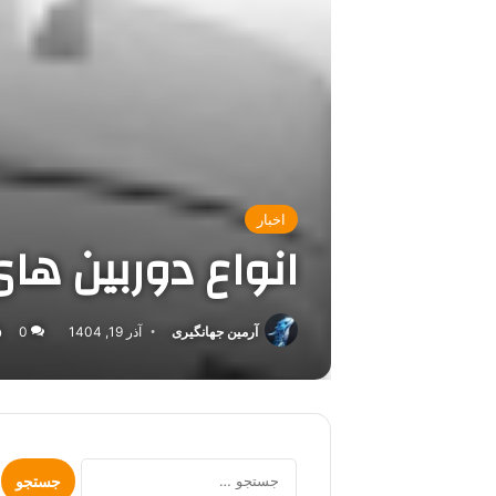
اخبار
انواع دوربین ها
آرمین جهانگیری
آذر 19, 1404
0
جستجو
برای: