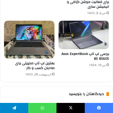
برای فعالیت موشن گرافی و
انیمیشن سازی
خرداد 9, 1403
بررسی لپ تاپ Asus ExpertBook
B5 B5605
بهترین لپ تاپ مدیریتی برای
تیر 19, 1404
صاحبان کسب و کار
اردیبهشت 28, 1403
دیدگاهتان را بنویسید
برای نوشتن دیدگاه باید
وارد بشوید
.
یسبوک
X
واتس آپ
تلگرام