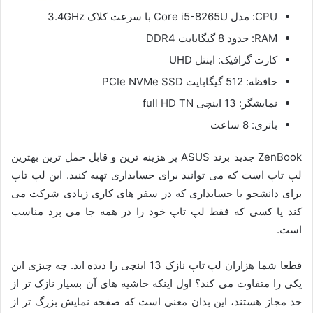
CPU: مدل Core i5-8265U با سرعت کلاک 3.4GHz
RAM: حدود 8 گیگابایت DDR4
کارت گرافیک: اینتل UHD
حافظه: 512 گیگابایت PCIe NVMe SSD
نمایشگر: 13 اینچی full HD TN
باتری: 8 ساعت
ZenBook جدید برند ASUS پر هزینه ترین و قابل حمل ترین بهترین
لپ تاپ است که می توانید برای حسابداری تهیه کنید. این لپ تاپ
برای دانشجو یا حسابداری که در سفر های کاری زیادی شرکت می
کند یا کسی که فقط لپ تاپ خود را در همه جا می برد مناسب
است.
قطعا شما هزاران لپ تاپ نازک 13 اینچی را دیده اید. چه چیزی این
یکی را متفاوت می کند؟ اول اینکه حاشیه های آن بسیار نازک تر از
حد مجاز هستند، این بدان معنی است که صفحه نمایش بزرگ تر از