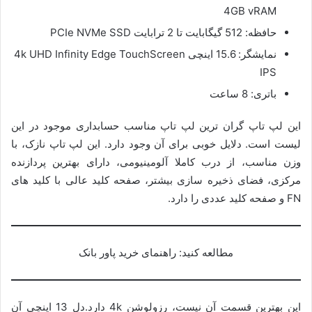
4GB vRAM
حافظه: 512 گیگابایت تا 2 ترابایت PCIe NVMe SSD
نمایشگر: 15.6 اینچی 4k UHD Infinity Edge TouchScreen
IPS
باتری: 8 ساعت
این لپ تاپ گران ترین لپ تاپ مناسب حسابداری موجود در این
لیست است. دلایل خوبی برای آن وجود دارد. این لپ تاپ نازک، با
وزن مناسب، از درب کاملا آلومینیومی، دارای بهترین پردازنده
مرکزی، فضای ذخیره سازی بیشتر، صفحه کلید عالی با کلید های
FN و صفحه کلید عددی را دارد.
مطالعه کنید: راهنمای خرید پاور بانک
این بهترین قسمت آن نیست، رزولوشن 4k دارد.دل 13 اینچی آن