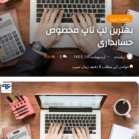
راهنما خرید
بهترین لپ تاپ مخصوص
حسابداری
رشیدی
اردیبهشت 14, 1403
0
999
خواندن این مطلب 8 دقیقه زمان میبرد