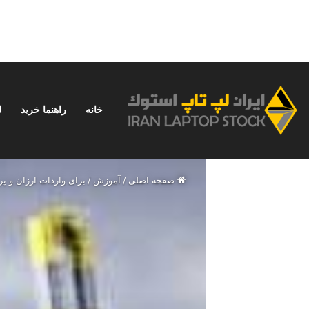
خانه
راهنما خرید
ل
پنجشنبه, مرداد 15 1405
خبر فوری
نحوه استفاده از ChatGPT در ایران؛ راهنمای کامل و بدون دردسر
صفحه اصلی
/
آموزش
/
برای واردات ارزان و پ