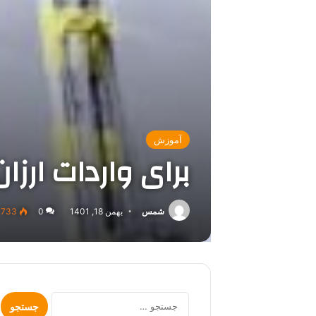
آموزش
برای واردات ارزا
شمس
بهمن 18, 1401
0
733
جستجو
برای: