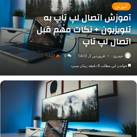
آموزش
آموزش اتصال لپ تاپ به
تلویزیون + نکات مهم قبل
اتصال لپ تاپ
حیدری
فروردین 2, 1403
0
1,427
خواندن این مطلب 8 دقیقه زمان میبرد