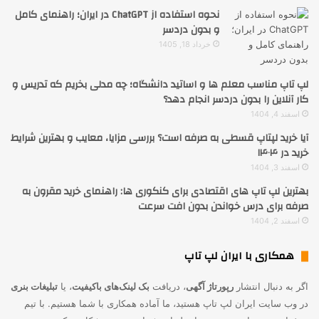
نحوه استفاده از ChatGPT در ایران؛ راهنمای کامل
و بدون دردسر
خرداد 18, 1405
لپ تاپ مناسب معلم ها و اساتید دانشگاه؛ چه مدلی بخریم که تدریس و
کار آنلاین را بدون دردسر انجام دهد؟
اسفند 4, 1404
آیا خرید لپتاپ قسطی به صرفه است؟ بررسی مزایا، معایب و بهترین شرایط
خرید در ۱۴۰۴
اسفند 3, 1404
بهترین لپ تاپ های اقتصادی برای کنکوری ها: راهنمای خرید مقرون به
صرفه برای درس خواندن بدون افت سرعت
اسفند 2, 1404
همکاری با ایران لپ تاپ
اگر به دنبال انتشار
رپورتاژ آگهی
، دریافت
بک لینک‌های باکیفیت
، یا
تبلیغات بنری
در وب سایت ایران لپ تاپ هستید، ما آماده همکاری با شما هستیم. با تیم