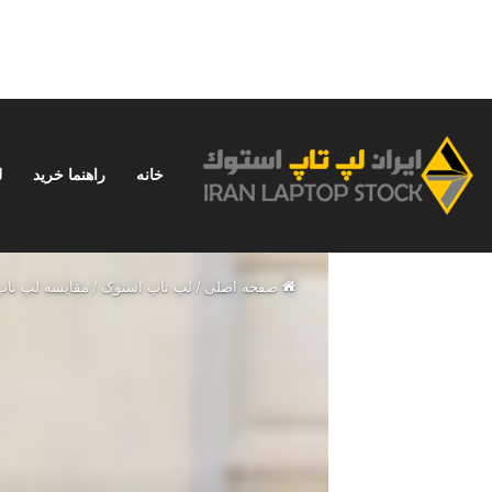
خانه
راهنما خرید
ل
جمعه, مرداد 16 1405
خبر فوری
نحوه استفاده از ChatGPT در ایران؛ راهنمای کامل و بدون دردسر
صفحه اصلی
/
لپ تاپ استوک
/
مقایسه لپ‌ تاپ