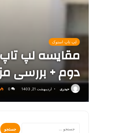
لپ تاپ استوک
مقایسه لپ‌ تاپ
دوم + بررسی مزا
حیدری
اردیبهشت 21, 1403
0
جستجو
برای: