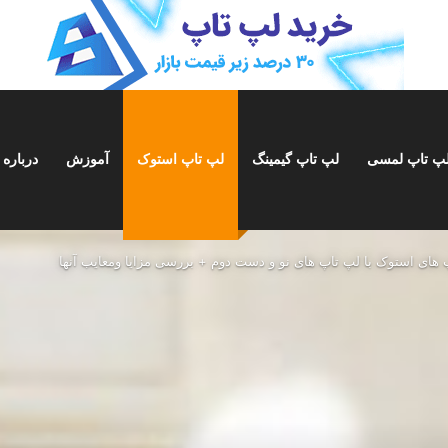
پ تاپ لمسی
لپ تاپ گیمینگ
لپ تاپ استوک
آموزش
درباره 
 های استوک با لپ تاپ های نو و دست دوم + بررسی مزایا ومعایب آنها