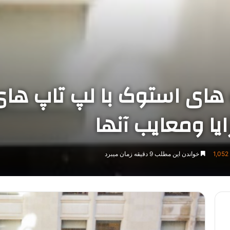
 های استوک با لپ تاپ ها
یا ومعایب آنها
1,052
خواندن این مطلب 9 دقیقه زمان میبرد