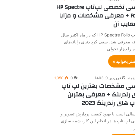
بررسی تخصصی لپ‌تاپ HP Spectre
Folio + معرفی مشخصات و مزایا
عایب آن
لپ‌تاپ HP Spectre Folio که در ماه اکتبر سال
ه معرفی شد، سعی کرد دنیای رایانه‌های
ه را دچار تحولی…
شتر بخوانید »
همند
فروردین 9, 1403
0
1,050
سی مشخصات بهترین لپ تاپ
ی رندرینگ + معرفی بهترین
پ های رندرینگ 2023
سالی است با بهبود کیفیت پردازش تصویر و
یی لپ تاپ ها در انجام این کار، شبیه سازی
ر…