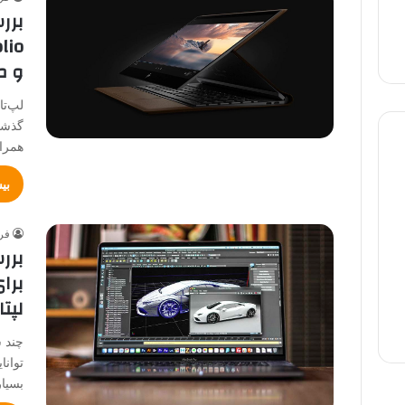
و م
گذشت
همرا
بی
فر
برر
برا
لپتا
چند 
توانا
بسیا