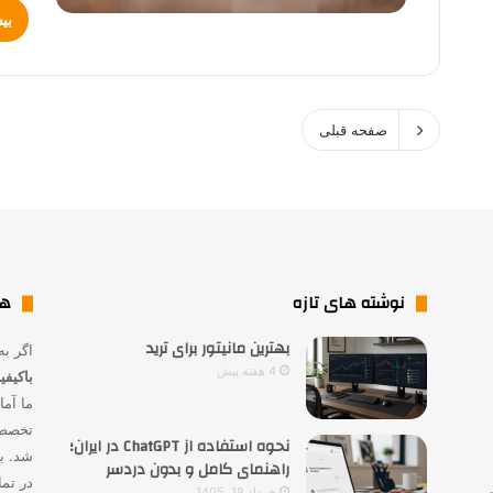
بی
صفحه قبلی
نوشته های تازه
هم
بهترین مانیتور برای ترید
اگر به
4 هفته پیش
باکیف
ما آما
تخصصی
نحوه استفاده از ChatGPT در ایران؛
شد. بر
راهنمای کامل و بدون دردسر
در تم
خرداد 18, 1405