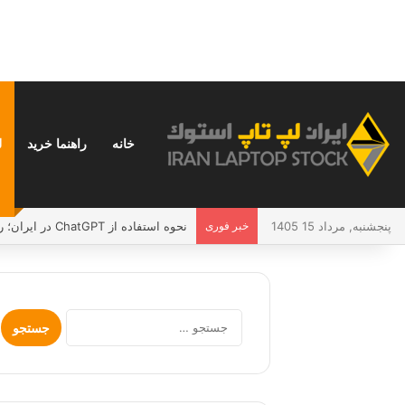
خانه
راهنما خرید
ل
پنجشنبه, مرداد 15 1405
خبر فوری
نحوه استفاده از ChatGPT در ایران؛ راهنمای کامل و بدون دردسر
جستجو
برای: